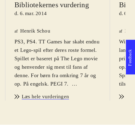
Bibliotekernes vurdering
Bibli
d. 6. mar. 2014
d. 6. m
Henrik Schou
Henr
af
af
PS3, PS4. TT Games har skabt endnu
Wii U. 
et Lego-spil efter deres roste formel.
lange L
Feedback
Spillet er baseret på The Lego movie
primær
og henvender sig mest til fans af
op. PE
denne. For børn fra omkring 7 år og
Spillet
op. På engelsk. PEGI 7
.
tilsat 
Ligesom Lego-filmen, så følger
Præcis 
Læs hele vurderingen
Læs
spillet arbejdsmanden Emmet
den or
Brickowskis eventyr for at stoppe
Brickow
den onde Lord Business fra at
fantas
ødelægge hele Lego-verdenen. Spillet
han mas
fylder masser af ekstra begivenheder
som ha