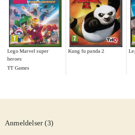
Lego Marvel super
Kung fu panda 2
Le
heroes
TT Games
Anmeldelser (3)