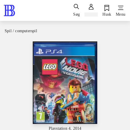
Søg
Log ind
Husk
Menu
Spil / computerspil
Playstation 4, 2014