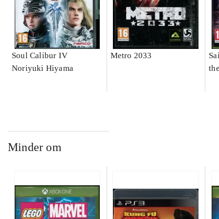
Soul Calibur IV
Metro 2033
Sai
Noriyuki Hiyama
th
Minder om