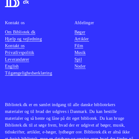
også virker rigtig godt i dette spil
.
er ikk
det er 
Kontakt os
Afdelinger
vinden
Om Bibliotek.dk
Bøger
Lego-s
Hjælp og vejledning
Artikler
Kontakt os
Film
Privatlivspolitik
Musik
Leverandører
Spil
English
Noder
Tilgængelighedserklæring
Bibliotek.dk er en samlet indgang til alle danske bibliotekers
materialer og til hvad der udgives i Danmark. Du kan bestille
materialer og så hente og låne på dit eget bibliotek. Du kan bruge
Bibliotek.dk til at søge frem, hvad der er udgivet af bøger, musik,
tidsskrifter, artikler, e-bøger, lydbøger osv. Bibliotek.dk er altså ikke
et fysisk bibliotek, men en database og service over hvad der findes på