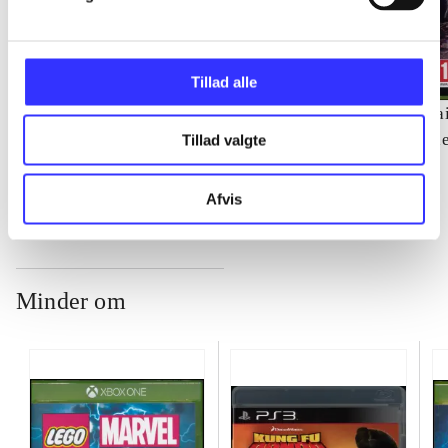
Tillad alle
Soul Calibur IV
Metro 2033
Sai
Noriyuki Hiyama
th
Tillad valgte
Afvis
Minder om