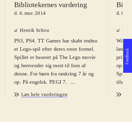
Bibliotekernes vurdering
Bibli
d. 6. mar. 2014
d. 6. m
Henrik Schou
Henr
af
af
PS3, PS4. TT Games har skabt endnu
Wii U. 
et Lego-spil efter deres roste formel.
lange L
Feedback
Spillet er baseret på The Lego movie
primær
og henvender sig mest til fans af
op. PE
denne. For børn fra omkring 7 år og
Spillet
op. På engelsk. PEGI 7
.
tilsat 
Ligesom Lego-filmen, så følger
Præcis 
Læs hele vurderingen
Læs
spillet arbejdsmanden Emmet
den or
Brickowskis eventyr for at stoppe
Brickow
den onde Lord Business fra at
fantas
ødelægge hele Lego-verdenen. Spillet
han mas
fylder masser af ekstra begivenheder
som ha