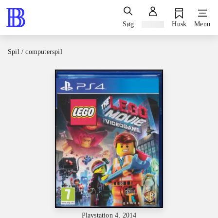
Søg
Log ind
Husk
Menu
Spil / computerspil
Playstation 4, 2014