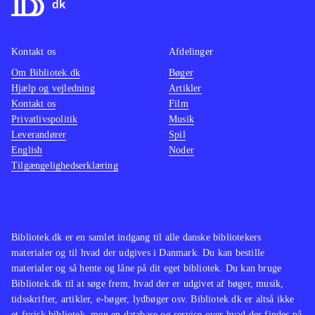
også virker rigtig godt i dette spil
.
er ikk
det er 
Kontakt os
Afdelinger
vinden
Om Bibliotek.dk
Bøger
Lego-s
Hjælp og vejledning
Artikler
Kontakt os
Film
Privatlivspolitik
Musik
Leverandører
Spil
English
Noder
Tilgængelighedserklæring
Bibliotek.dk er en samlet indgang til alle danske bibliotekers
materialer og til hvad der udgives i Danmark. Du kan bestille
materialer og så hente og låne på dit eget bibliotek. Du kan bruge
Bibliotek.dk til at søge frem, hvad der er udgivet af bøger, musik,
tidsskrifter, artikler, e-bøger, lydbøger osv. Bibliotek.dk er altså ikke
et fysisk bibliotek, men en database og service over hvad der findes på