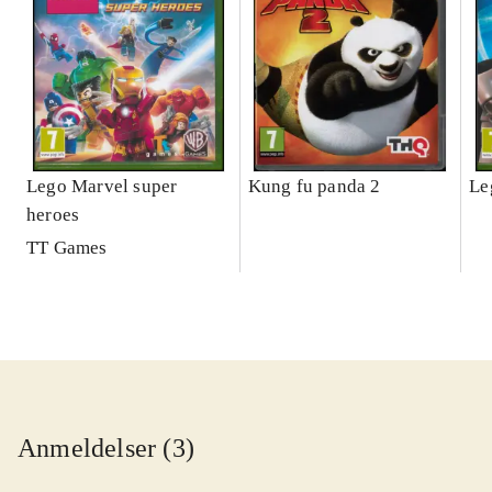
Lego Marvel super
Kung fu panda 2
Le
heroes
TT Games
Anmeldelser (3)