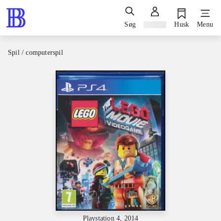
Søg
Log ind
Husk
Menu
Spil / computerspil
Playstation 4, 2014