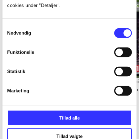
cookies under ”Detaljer”.
Samtykkevalg
Nødvendig
Funktionelle
Statistik
Soul Calibur IV
Metro 2033
Sai
Noriyuki Hiyama
th
Marketing
Tillad alle
Tillad valgte