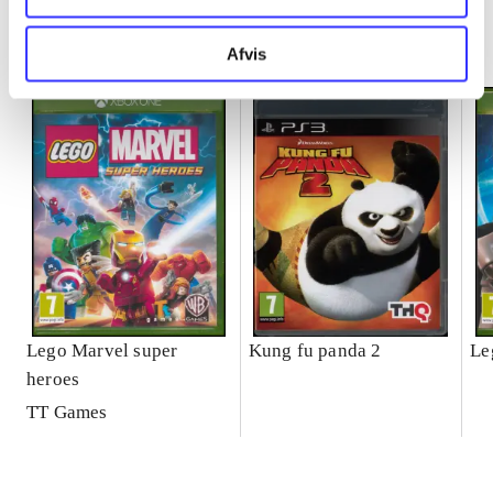
Minder om
Afvis
Lego Marvel super
Kung fu panda 2
Le
heroes
TT Games