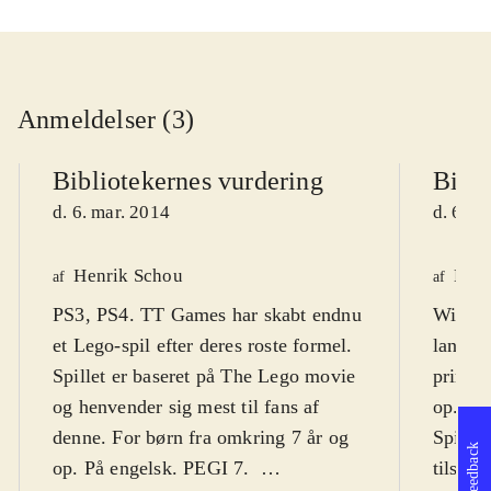
Anmeldelser (3)
Bibliotekernes vurdering
Bibli
d. 6. mar. 2014
d. 6. m
Henrik Schou
Henr
af
af
PS3, PS4. TT Games har skabt endnu
Wii U. 
et Lego-spil efter deres roste formel.
lange L
Spillet er baseret på The Lego movie
primær
og henvender sig mest til fans af
op. PE
denne. For børn fra omkring 7 år og
Spillet
Feedback
op. På engelsk. PEGI 7
.
tilsat 