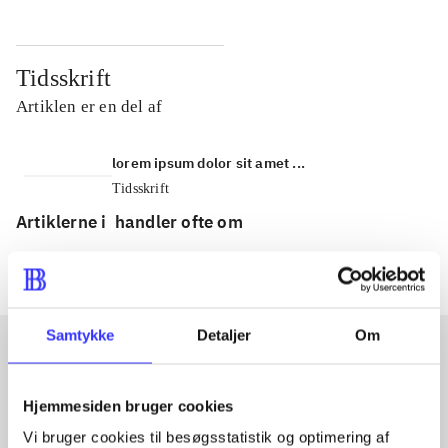
Tidsskrift
Artiklen er en del af
lorem ipsum dolor sit amet ...
Tidsskrift
Artiklerne i
handler ofte om
Samtykke
Detaljer
Om
Artikler med samme emner
Hjemmesiden bruger cookies
Fra
Vi bruger cookies til besøgsstatistik og optimering af