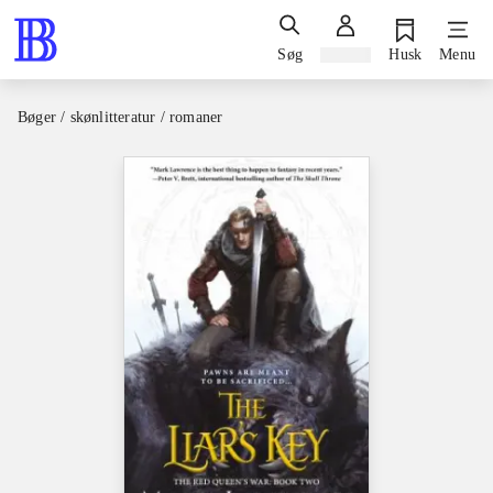
Søg
Log ind
Husk
Menu
Bøger / skønlitteratur / romaner