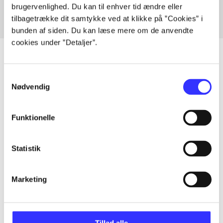
brugervenlighed. Du kan til enhver tid ændre eller
tilbagetrække dit samtykke ved at klikke på ”Cookies” i
bunden af siden. Du kan læse mere om de anvendte
cookies under ”Detaljer”.
Samtykkevalg
Artikler
Nødvendig
Alle registrerede artikler fordelt på udgivelser
Funktionelle
...
Statistik
...
Marketing
...