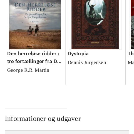
Den herreløse ridder :
Dystopia
Th
tre fortællinger fra De
Dennis Jürgensen
Ma
Syv Kongedømmer
George R.R. Martin
Informationer og udgaver