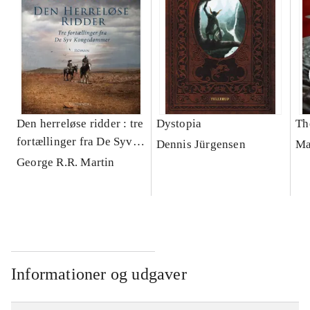
Den herreløse ridder : tre
Dystopia
Th
fortællinger fra De Syv
Dennis Jürgensen
Ma
Kongedømmer
George R.R. Martin
Informationer og udgaver