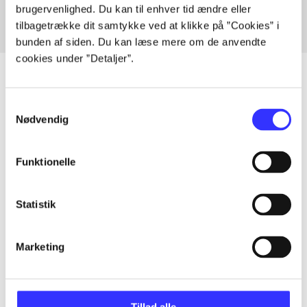
brugervenlighed. Du kan til enhver tid ændre eller
tilbagetrække dit samtykke ved at klikke på ”Cookies” i
bunden af siden. Du kan læse mere om de anvendte
cookies under ”Detaljer”.
Samtykkevalg
Artikler
Nødvendig
Alle registrerede artikler fordelt på udgivelser
Funktionelle
...
Statistik
...
Marketing
...