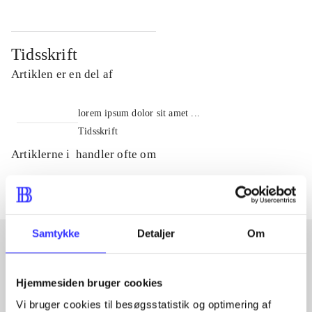
Tidsskrift
Artiklen er en del af
lorem ipsum dolor sit amet ...
Tidsskrift
Artiklerne i
handler ofte om
Samtykke
Detaljer
Om
Artikler med samme emner
Hjemmesiden bruger cookies
Fra
Vi bruger cookies til besøgsstatistik og optimering af