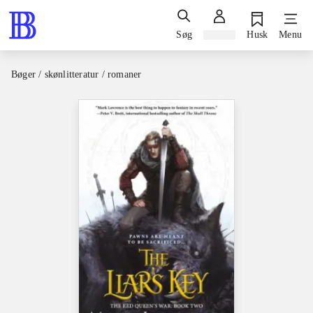
Søg
Log ind
Husk
Menu
Bøger / skønlitteratur / romaner