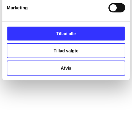
Marketing
Artikler
Alle registrerede artikler fordelt på udgivelser
Tillad alle
...
Tillad valgte
...
Afvis
...
...
...