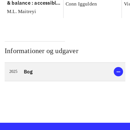
& balance : accessible
Conn Iggulden
Vi
exercises to improve
M.L. Maitreyi
mobility & relieve pain
Informationer og udgaver
Bog
2025