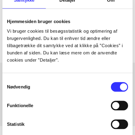
Samtykke
Detaljer
Om
lorem ipsum dolor sit amet ...
Hjemmesiden bruger cookies
Tidsskrift
Vi bruger cookies til besøgsstatistik og optimering af
Artiklerne i
handler ofte om
brugervenlighed. Du kan til enhver tid ændre eller
tilbagetrække dit samtykke ved at klikke på ”Cookies” i
bunden af siden. Du kan læse mere om de anvendte
cookies under ”Detaljer”.
Samtykkevalg
Artikler med samme emner
Nødvendig
Fra
Funktionelle
Statistik