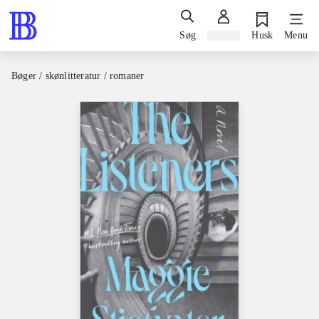
Søg
Log ind
Husk
Menu
Bøger / skønlitteratur / romaner