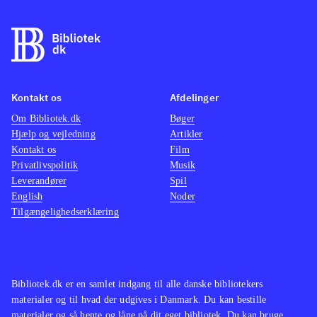
Kontakt os
Afdelinger
Om Bibliotek.dk
Bøger
Hjælp og vejledning
Artikler
Kontakt os
Film
Privatlivspolitik
Musik
Leverandører
Spil
English
Noder
Tilgængelighedserklæring
Bibliotek.dk er en samlet indgang til alle danske bibliotekers
materialer og til hvad der udgives i Danmark. Du kan bestille
materialer og så hente og låne på dit eget bibliotek. Du kan bruge