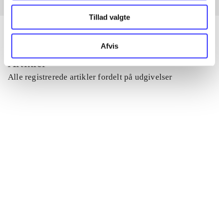
Tillad valgte
Afvis
Artikler
Alle registrerede artikler fordelt på udgivelser
...
...
...
...