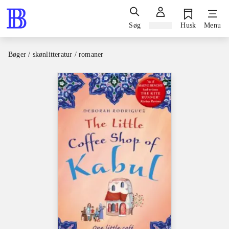
Søg
Log ind
Husk
Menu
Bøger / skønlitteratur / romaner