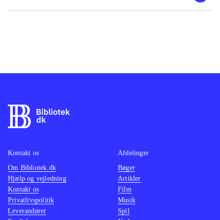
Kontakt os
Afdelinger
Om Bibliotek.dk
Bøger
Hjælp og vejledning
Artikler
Kontakt os
Film
Privatlivspolitik
Musik
Leverandører
Spil