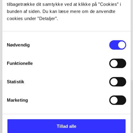
tilbagetrække dit samtykke ved at klikke på ”Cookies” i
Tidsskrift
bunden af siden. Du kan læse mere om de anvendte
Artiklen er en del af
cookies under ”Detaljer”.
lorem ipsum dolor sit amet ...
Samtykkevalg
Tidsskrift
Nødvendig
Artiklerne i
handler ofte om
Funktionelle
Statistik
Marketing
Artikler med samme emner
Fra
Tillad alle