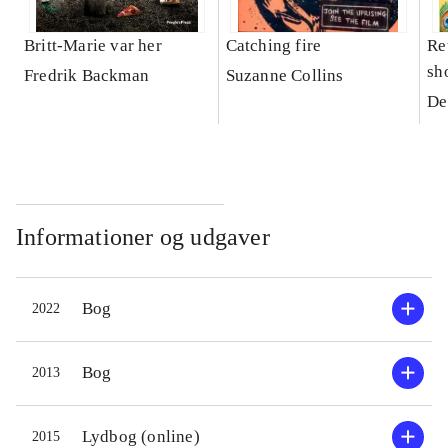
Britt-Marie var her
Catching fire
Ret
sh
Fredrik Backman
Suzanne Collins
De
Informationer og udgaver
Bog
2022
Bog
2013
Lydbog (online)
2015