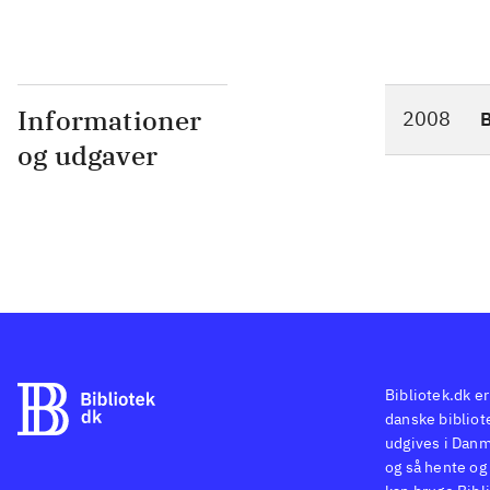
Informationer
2008
og udgaver
Bibliotek.dk er
danske bibliote
udgives i Danm
og så hente og 