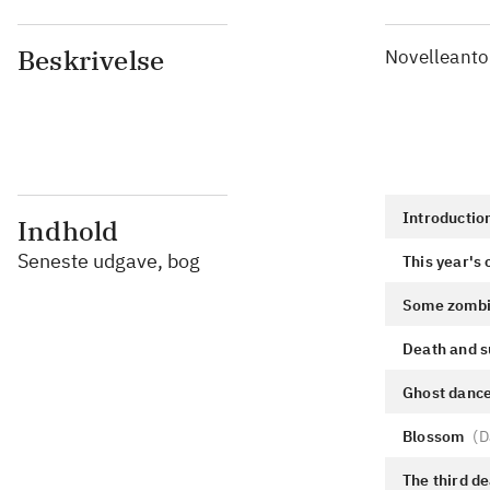
Beskrivelse
Novelleanto
Introductio
Indhold
Seneste udgave, bog
This year's 
Some zombi
Death and s
Ghost danc
Blossom
(
D
The third d