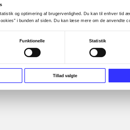
s
atistik og optimering af brugervenlighed. Du kan til enhver tid æn
ookies” i bunden af siden. Du kan læse mere om de anvendte co
Funktionelle
Statistik
Artiklerne i
handler ofte
lorem ipsum dolor sit amet ...
Tidsskrift
Tillad valgte