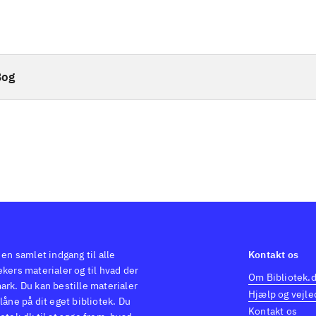
Bog
 en samlet indgang til alle
Kontakt os
kers materialer og til hvad der
Om Bibliotek.
ark. Du kan bestille materialer
Hjælp og vejle
låne på dit eget bibliotek. Du
Kontakt os