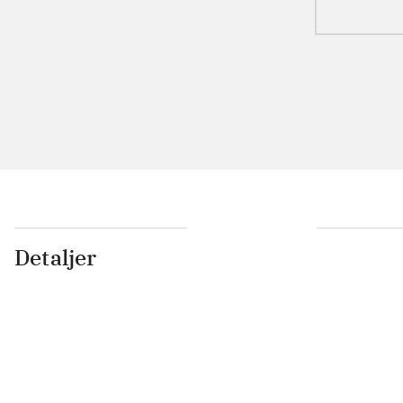
Detaljer
...
...
...
...