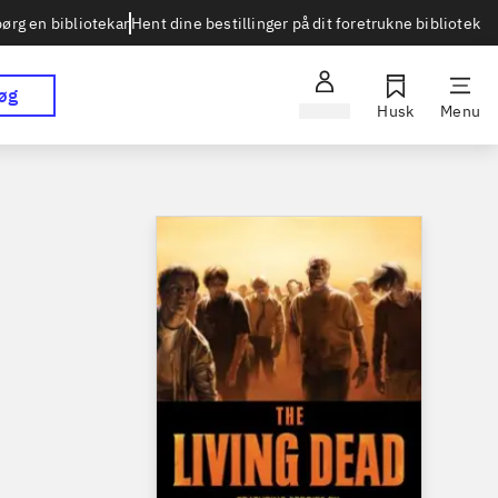
Hent dine bestillinger på dit foretrukne bibliotek
ørg en bibliotekar
øg
Log ind
Husk
Menu