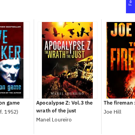
on game
Apocalypse Z: Vol.3 the
The fireman 
wrath of the just
(f. 1952)
Joe Hill
Manel Loureiro