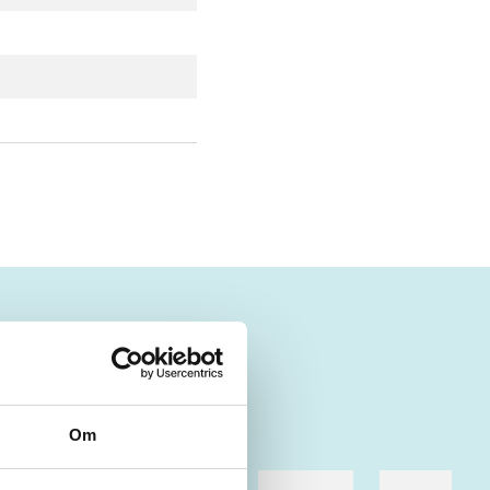
Om
me
hestesport
træning
skolebøger
hesteavl