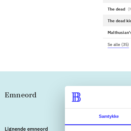
The dead
(
The dead ki
Malthusian'
Se alle
(
35
)
Emneord
zombie
Samtykke
Lignende emneord
heste
bør