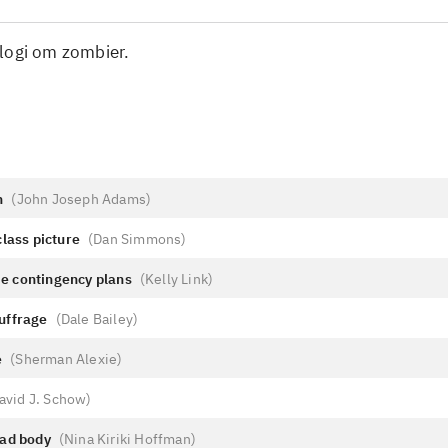
logi om zombier.
n
(
John Joseph Adams
)
class picture
(
Dan Simmons
)
e contingency plans
(
Kelly Link
)
uffrage
(
Dale Bailey
)
e
(
Sherman Alexie
)
avid J. Schow
)
ead body
(
Nina Kiriki Hoffman
)