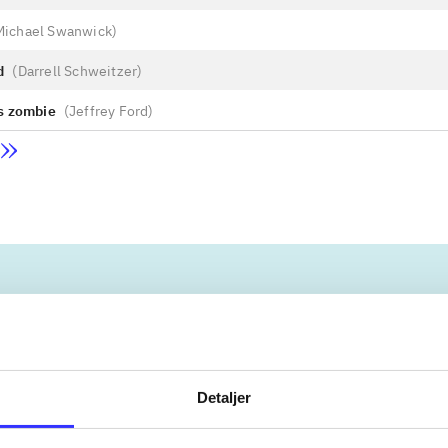
Michael Swanwick
)
d
(
Darrell Schweitzer
)
s zombie
(
Jeffrey Ford
)
r
Detaljer
nebøger
ridning
hestesygdomme
vokal
sygdom