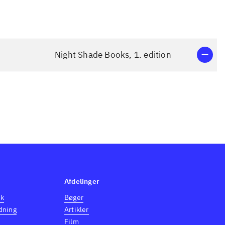
Night Shade Books, 1. edition
Afdelinger
dk
Bøger
dning
Artikler
Film