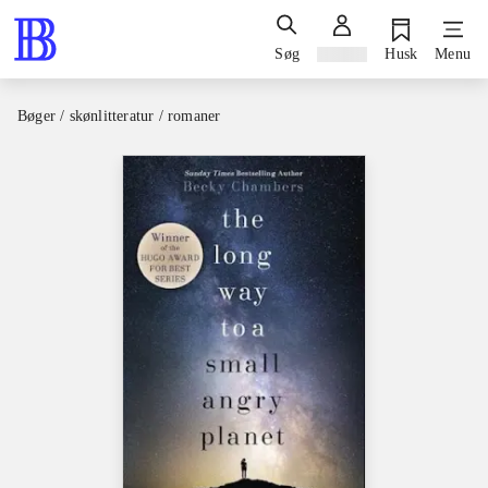
Søg
Log ind
Husk
Menu
Bøger / skønlitteratur / romaner