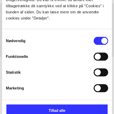
tilbagetrække dit samtykke ved at klikke på ”Cookies” i
bunden af siden. Du kan læse mere om de anvendte
cookies under ”Detaljer”.
Artikler med samme emner
Fra
Samtykkevalg
Nødvendig
Funktionelle
Statistik
Artikler
Marketing
Alle registrerede artikler fordelt på udgivelser
...
Tillad alle