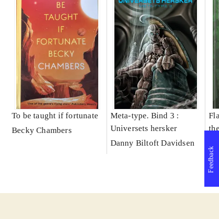
To be taught if fortunate
Meta-type. Bind 3 :
Fl
Universets hersker
th
Becky Chambers
far
Danny Biltoft Davidsen
Feedback
wa