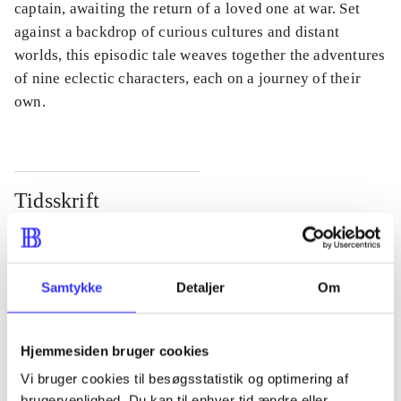
captain, awaiting the return of a loved one at war. Set
against a backdrop of curious cultures and distant
worlds, this episodic tale weaves together the adventures
of nine eclectic characters, each on a journey of their
own.
Tidsskrift
Artiklen er en del af
lorem ipsum dolor sit amet ...
Samtykke
Detaljer
Om
Tidsskrift
Artiklerne i
handler ofte om
Hjemmesiden bruger cookies
Vi bruger cookies til besøgsstatistik og optimering af
brugervenlighed. Du kan til enhver tid ændre eller