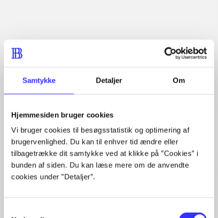
Artikler med samme emner
Fra
Samtykke
Detaljer
Om
Hjemmesiden bruger cookies
Vi bruger cookies til besøgsstatistik og optimering af
Artikler
brugervenlighed. Du kan til enhver tid ændre eller
Alle registrerede artikler fordelt på udgivelser
tilbagetrække dit samtykke ved at klikke på ”Cookies” i
bunden af siden. Du kan læse mere om de anvendte
...
cookies under ”Detaljer”.
...
...
...
Samtykkevalg
...