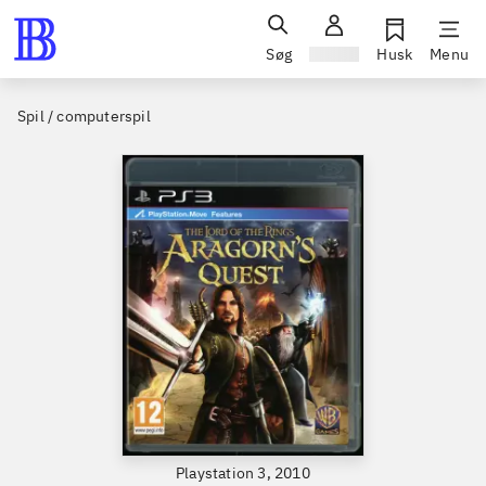
Søg
Log ind
Husk
Menu
Spil / computerspil
Playstation 3, 2010