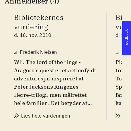
Anmeldelser (4)
Bibliotekernes
Bibl
vurdering
vurd
Feedback
d. 16. nov. 2010
d. 15.
Frederik Nielsen
Finn
af
af
Wii. The lord of the rings -
Playst
Aragorn's quest er et actionfyldt
tredje
adventurespil inspireret af
Tolki
Peter Jacksons Ringenes
Spille
Herre-trilogi, men målrettet
fantas
hele familien. Det betyder at
kan få
volden og det mere uhyggelige
dels t
Læs hele vurderingen
Læs
er nedtonet i historien og
Plays
målgruppen er fra 10 år, men
mangle