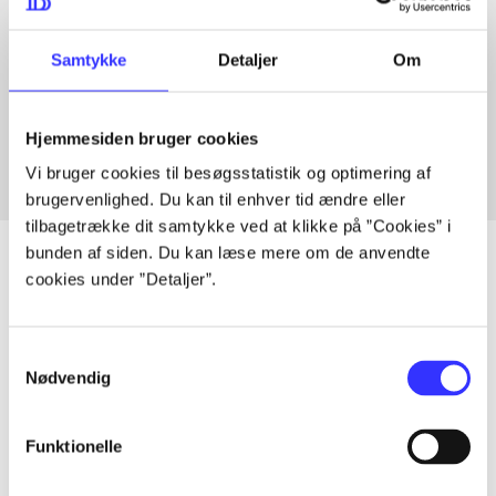
Samtykke
Detaljer
Om
Artikler med samme emner
Fra
Hjemmesiden bruger cookies
Vi bruger cookies til besøgsstatistik og optimering af
brugervenlighed. Du kan til enhver tid ændre eller
tilbagetrække dit samtykke ved at klikke på ”Cookies” i
bunden af siden. Du kan læse mere om de anvendte
cookies under ”Detaljer”.
Artikler
Samtykkevalg
Alle registrerede artikler fordelt på udgivelser
Nødvendig
...
Funktionelle
...