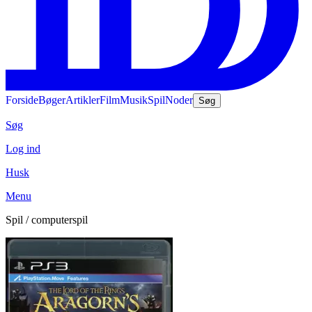
Forside
Bøger
Artikler
Film
Musik
Spil
Noder
Søg
Søg
Log ind
Husk
Menu
Spil / computerspil