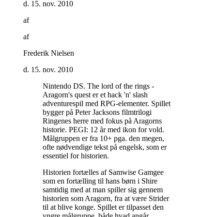
d. 15. nov. 2010
af
af
Frederik Nielsen
d. 15. nov. 2010
Nintendo DS. The lord of the rings -
Aragorn's quest er et hack 'n' slash
adventurespil med RPG-elementer. Spillet
bygger på Peter Jacksons filmtrilogi
Ringenes herre med fokus på Aragorns
historie. PEGI: 12 år med ikon for vold.
Målgruppen er fra 10+ pga. den megen,
ofte nødvendige tekst på engelsk, som er
essentiel for historien
.
Historien fortælles af Samwise Gamgee
som en fortælling til hans børn i Shire
samtidig med at man spiller sig gennem
historien som Aragorn, fra at være Strider
til at blive konge. Spillet er tilpasset den
yngre målgruppe, både hvad angår