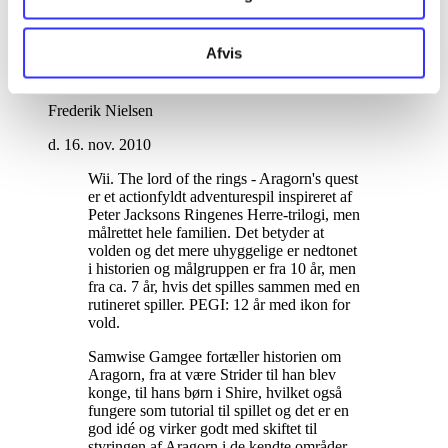
d. 16. nov. 2010
af
Afvis
af
Frederik Nielsen
d. 16. nov. 2010
Wii. The lord of the rings - Aragorn's quest
er et actionfyldt adventurespil inspireret af
Peter Jacksons Ringenes Herre-trilogi, men
målrettet hele familien. Det betyder at
volden og det mere uhyggelige er nedtonet
i historien og målgruppen er fra 10 år, men
fra ca. 7 år, hvis det spilles sammen med en
rutineret spiller. PEGI: 12 år med ikon for
vold
.
Samwise Gamgee fortæller historien om
Aragorn, fra at være Strider til han blev
konge, til hans børn i Shire, hvilket også
fungere som tutorial til spillet og det er en
god idé og virker godt med skiftet til
styringen af Aragorn i de kendte områder