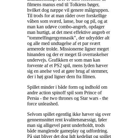
filmens manus end til Tolkiens bøger,
hvilket dog næppe vil genere målgruppen.
Til trods for at man råder over forskellige
våben som sværd, lanse, bue og pil, og at
man kan udøve combo-angreb, opdager
man hurtigt, at det mest effektive angreb er
"tommelfingergymnasik", der udrydder alt
og alle med undtagelse af et par svært
armerede trolde. Missionerne ligner meget
hinanden og der er meget få overraskelser
undervejs. Grafikken er som man kan
forvente af et PS2 spil, mens lyden hæver
sig en anelse ved at gøre brug af stemmer,
der i høj grad ligner dem fra filmen
.
Spillet minder i både form og indhold om
andre action spinoff spil som Prince of
Persia - the two thrones og Star wars - the
force unleashed
.
Selvom spillet egentlig ikke hæver sig over
gennemsnittet rent kvalitetsmæssigt, føler
man sig alligevel pænt underholdt, trods
både manglende gameplay og udfordring.
På sigt bliver det dog lidt kedeligt og spillet