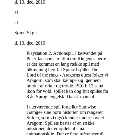
d. 13. dec. 2010
af
af
Søren Skøtt
d. 13. dec. 2010
Playstation 2. Actionspil. I kølvandet på
Peter Jacksons tre film om Ringenes herre
er der kommet en lang række spil med
tilknytning hertil. I Spinoff spillet The
Lord of the rings - Aragornś quest følger vi
Aragorn, som skal kæmpe sig igennem
horder af orker og trolde. PEGI: 12 samt
ikon for vold, spillet kan dog fint spilles fra
8 år. Sprog: engelsk. Dansk manual
.
I nærværende spil fortæller Samwise
Gamgee sine børn historien om rangeren
Strider, som vi også kender under navnet
Aragorn. Spillets består af en række
missioner, der er opdelt af små
animationsklip. Der er flere referencer til