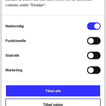
cookies under ”Detaljer”.
Samtykkevalg
Nødvendig
Funktionelle
Statistik
Shrek forever after
Marketing
Anmeldelser (4)
Tillad alle
Bibliotekernes vurdering
Tillad valgte