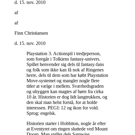
d. 15. nov. 2010
af
af
Finn Christiansen
d. 15. nov. 2010
Playstation 3. Actionspil i tredjeperson,
som foregår i Tolkiens fantasy-univers.
Spillet henvender sig dels til fantasy-fans
og folk som ikke kan få nok af Ringenes
herre, dels til dem som har købt Playstation
Move-systemet og mangler nogle flere
titler at vælge i mellem. Sværhedsgraden
og uhyggen kan magtes af børn fra cirka
10 år. Historien er dog lidt langtrukken, og
den skal man helst forstå, for at holde
interessen. PEGI: 12 og ikon for vold.
Sprog: engelsk
.
Historien starter i Hobbiton, nogle år efter
at Eventyret om ringen sluttede ved Mount
Doom. Man spiller dels Samwise