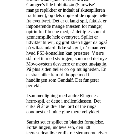
Gamgee's lille hobbit-søn (Samwise'
mange replikker er indtalt af skuespilleren
fra filmen), og dels nogle af de rigtige helte
fra eventyret. Det er et langt spil, faktisk er
imponerende mange (næsten for mange)
optrin fra filmene med, så det føles som at
gennemspille hele eventyret. Spillet er
udviklet til wii, og grafikken ligger da også
på wii-standard. Ikke så kønt, når man ved
hvad PS3-konsollen kan præstere. Værre
står det til med styringen, som med det nye
Move-system desværre er meget unøjagtig.
På plus-siden tæller co-op-muligheden. En
ekstra spiller kan frit hoppe med i
handlingen som Gandalf. Det fungerer
perfekt
.
I sammenligning med andre Ringenes
herre-spil, er dette i mellemklassen. Det
cirka ét år ældre The lord of the rings -
conquest er i mine øjne mere vellykket
.
Samlet set er spillet en blandet fornøjelse.
Fortællingen, indlevelsen, den lidt
tegneserieagtige grafik og stemmerne giver