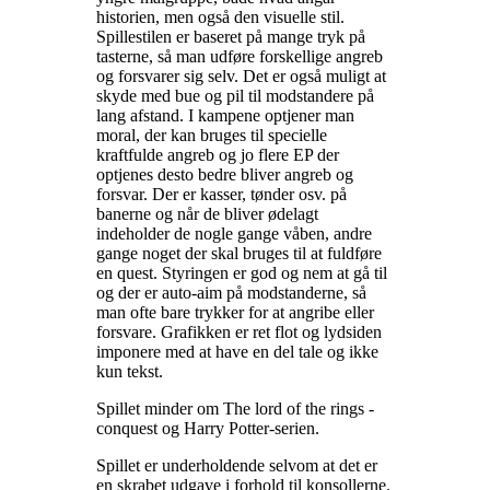
historien, men også den visuelle stil.
Spillestilen er baseret på mange tryk på
tasterne, så man udføre forskellige angreb
og forsvarer sig selv. Det er også muligt at
skyde med bue og pil til modstandere på
lang afstand. I kampene optjener man
moral, der kan bruges til specielle
kraftfulde angreb og jo flere EP der
optjenes desto bedre bliver angreb og
forsvar. Der er kasser, tønder osv. på
banerne og når de bliver ødelagt
indeholder de nogle gange våben, andre
gange noget der skal bruges til at fuldføre
en quest. Styringen er god og nem at gå til
og der er auto-aim på modstanderne, så
man ofte bare trykker for at angribe eller
forsvare. Grafikken er ret flot og lydsiden
imponere med at have en del tale og ikke
kun tekst
.
Spillet minder om The lord of the rings -
conquest og Harry Potter-serien
.
Spillet er underholdende selvom at det er
en skrabet udgave i forhold til konsollerne.