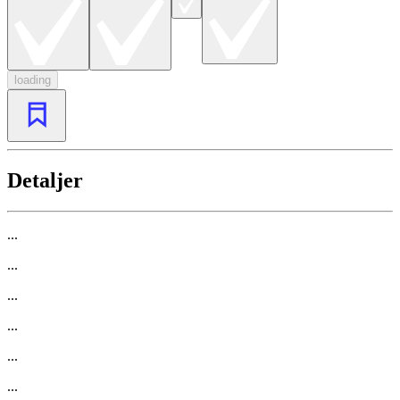
loading
Detaljer
...
...
...
...
...
...