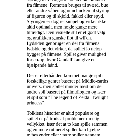
fra filmene. Remoten bruges til sværd, bue
eller andre våben og nunchucken til styring
af figuren og til skjold, fakkel eller spyd.
Styringen er dog ret simpel og virker ikke
altid optimalt, men nogle gange mere
tilfældigt. Den visuelle stil er et godt valg
og grafikken ganske flot til wii'en.
Lydsiden genbruger en del fra filmens
lydside og det virker, da spillet jo netop
bygger på filmene. Spillet giver mulighed
for co-up, hvor Gandalf kan give en
hjælpende hånd
.
Der er efterhånden kommet mange spil i
forskellige genrer baseret på Middle-earths
univers, men spillet minder mest om de
andre spil baseret på filmtrilogien og især
et spil som "The legend of Zelda - twilight
princess"
.
Tolkiens historier er altid populære og
spillet er på trods af problemer rimelig
vellykket, især det at to kan spille sammen
og en mere rutineret spiller kan hjælpe
nybegynder eller yngre spiller gennem