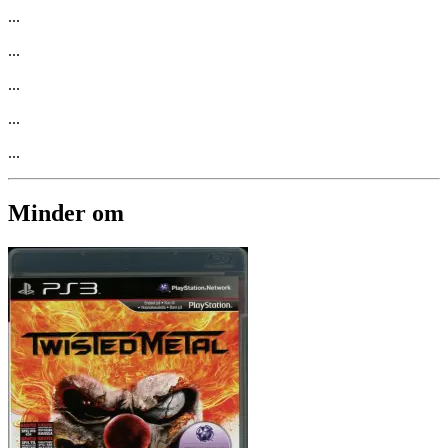
...
...
...
...
...
Minder om