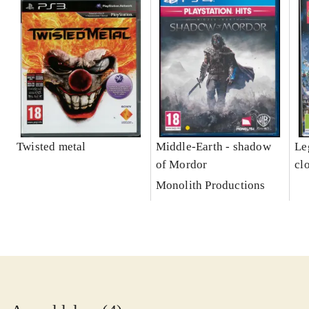
Twisted metal
Middle-Earth - shadow
Leg
of Mordor
cl
Monolith Productions