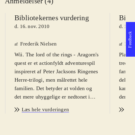
Anmeldelser (4)
Bibliotekernes vurdering
Bibli
d. 16. nov. 2010
d. 15. 
Feedback
Frederik Nielsen
Finn
af
af
Wii. The lord of the rings - Aragorn's
Playsta
quest er et actionfyldt adventurespil
tredjep
inspireret af Peter Jacksons Ringenes
fantasy
Herre-trilogi, men målrettet hele
dels ti
familien. Det betyder at volden og
kan få 
det mere uhyggelige er nedtonet i
dem so
historien og målgruppen er fra 10 år,
systeme
Læs hele vurderingen
Læs
men fra ca. 7 år, hvis det spilles
at væl
sammen med en rutineret spiller.
og uhy
PEGI: 12 år med ikon for vold
.
cirka 1