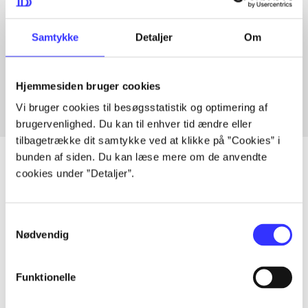
Samtykke
Detaljer
Om
Artikler med samme emner
Fra
Hjemmesiden bruger cookies
Vi bruger cookies til besøgsstatistik og optimering af
brugervenlighed. Du kan til enhver tid ændre eller
tilbagetrække dit samtykke ved at klikke på ”Cookies” i
bunden af siden. Du kan læse mere om de anvendte
cookies under ”Detaljer”.
Artikler
Samtykkevalg
Alle registrerede artikler fordelt på udgivelser
Nødvendig
...
Funktionelle
...