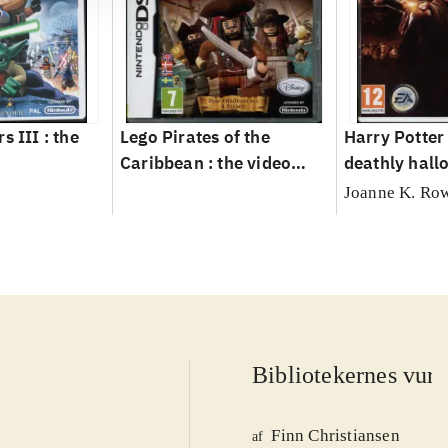
s III : the
Lego Pirates of the
Harry Potter
Caribbean : the video
deathly hallo
game
Joanne K. Ro
Bibliotekernes vurd
Finn Christiansen
af