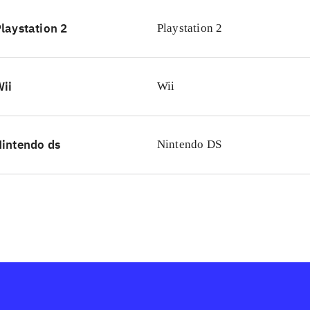
hs univers, men spillet minder mest om de andre spil baseret
laystation 2
Playstation 2
sær et spil som "The legend of Zelda - twilight princess"
.
iens historier er altid populære og spillet er på trods af pro
ykket, især det at to kan spille sammen og en mere rutineret 
ii
Wii
pe nybegynder eller yngre spiller gennem spillet, er en god i
familien, der også er underholdende, selvom man bare er til
intendo ds
Nintendo DS