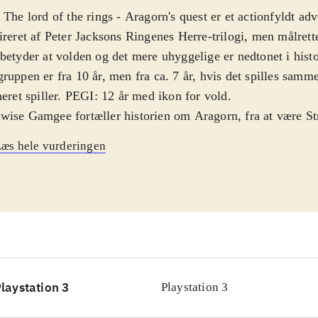
 The lord of the rings - Aragorn's quest er et actionfyldt adv
ireret af Peter Jacksons Ringenes Herre-trilogi, men målrette
betyder at volden og det mere uhyggelige er nedtonet i hist
ruppen er fra 10 år, men fra ca. 7 år, hvis det spilles sam
neret spiller. PEGI: 12 år med ikon for vold
.
ise Gamgee fortæller historien om Aragorn, fra at være Str
e, til hans børn i Shire, hvilket også fungere som tutorial til
æs hele vurderingen
od idé og virker godt med skiftet til styringen af Aragorn i 
der fra filmene. Remoten bruges til sværd, bue eller andre
hucken til styring af figuren og til skjold, fakkel eller spyd
ret simpel og virker ikke altid optimalt, men nogle gange me
visuelle stil er et godt valg og grafikken ganske flot til wii
ruger en del fra filmens lydside og det virker, da spillet jo
ene. Spillet giver mulighed for co-up, hvor Gandalf kan gi
laystation 3
Playstation 3
d
.
er efterhånden kommet mange spil i forskellige genrer base