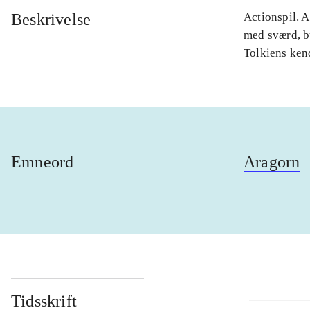
Beskrivelse
Actionspil. A
med sværd, bu
Tolkiens kend
Emneord
Aragorn
Tidsskrift