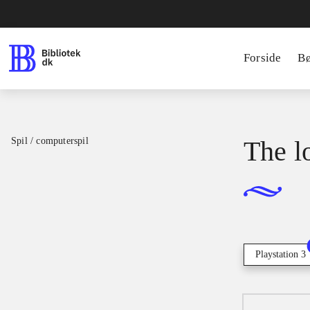
Forside
B
Spil / computerspil
The lo
Playstation 3