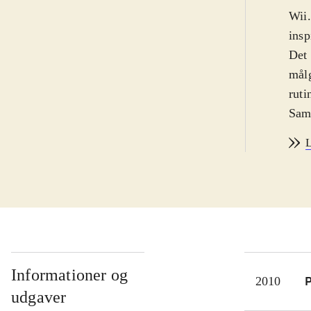
Wii.
insp
Det 
målg
ruti
Samw
kong
L
en g
områ
nunc
dog 
Den 
genb
film
Informationer og
P
2010
hån
udgaver
Der 