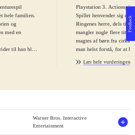
enturespil
Playstation 3. Actionspil 
t hele familien.
Spillet henvender sig dels
Feedback
orien og
Ringenes herre, dels til 
men med en
mangler nogle flere title
magtes af børn fra cirka 1
ider til han blev
man helst forstå, for at h
 spillet og det er
engelsk
.
Læs hele vurderingen
de kendte
Historien starter i Hobbit
 våben og
Mount Doom. Man spiller 
. Styringen er
mange replikker er indtalt
re tilfældigt.
rigtige helte fra eventyre
'en. Lydsiden
(næsten for mange) optrin
 netop bygger på
hele eventyret. Spillet er 
ve en hjælpende
standard. Ikke så kønt, n
Warner Bros. Interactive
står det til med styringe
Entertainment
ret på Middle-
unøjagtig. På plus-siden t