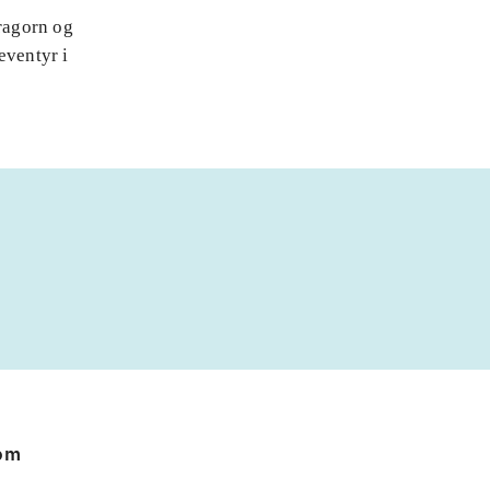
Aragorn og
eventyr i
 om