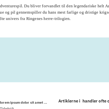
dventurespil. Du bliver forvandlet til den legendariske helt 
e og pil gennemspiller du hans mest farlige og dristige krigs
te univers fra Ringenes herre-trilogien.
Artiklerne i
handler ofte
lorem ipsum dolor sit amet ...
Tidsskrift