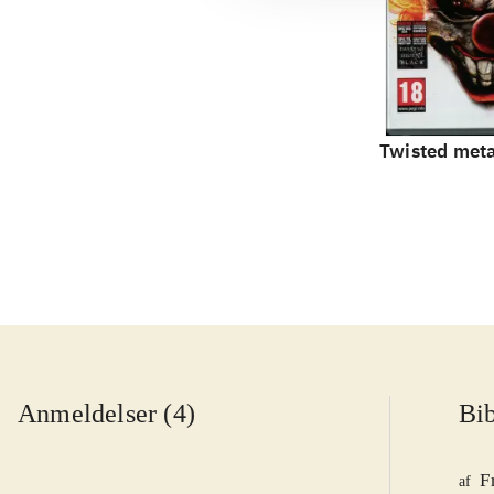
Twisted meta
Anmeldelser (4)
Bib
F
af