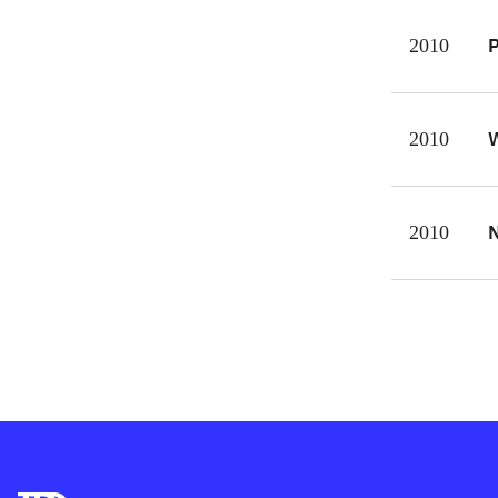
eart
P
2010
og i
Tolk
vell
W
2010
hjæl
for 
N
2010