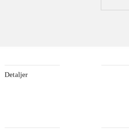
Detaljer
...
...
...
...