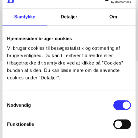
Samtykke
Detaljer
Om
Artikler med samme emner
Fra
Hjemmesiden bruger cookies
Vi bruger cookies til besøgsstatistik og optimering af
brugervenlighed. Du kan til enhver tid ændre eller
tilbagetrække dit samtykke ved at klikke på ”Cookies” i
bunden af siden. Du kan læse mere om de anvendte
cookies under ”Detaljer”.
Artikler
Samtykkevalg
Alle registrerede artikler fordelt på udgivelser
Nødvendig
...
Funktionelle
...