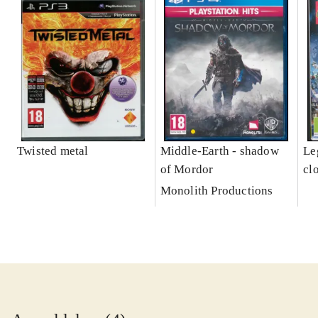
Twisted metal
Middle-Earth - shadow
Leg
of Mordor
cl
Monolith Productions