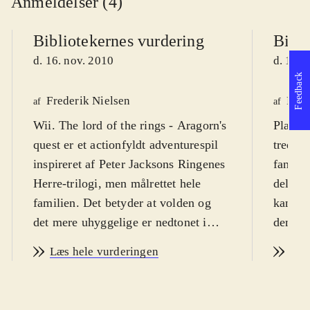
Anmeldelser (4)
Bibliotekernes vurdering
Bibli
d. 16. nov. 2010
d. 15. 
Feedback
Frederik Nielsen
Finn
af
af
Wii. The lord of the rings - Aragorn's
Playsta
quest er et actionfyldt adventurespil
tredjep
inspireret af Peter Jacksons Ringenes
fantasy
Herre-trilogi, men målrettet hele
dels ti
familien. Det betyder at volden og
kan få 
det mere uhyggelige er nedtonet i
dem so
historien og målgruppen er fra 10 år,
systeme
Læs hele vurderingen
Læs
men fra ca. 7 år, hvis det spilles
at væl
sammen med en rutineret spiller.
og uhy
PEGI: 12 år med ikon for vold
.
cirka 1