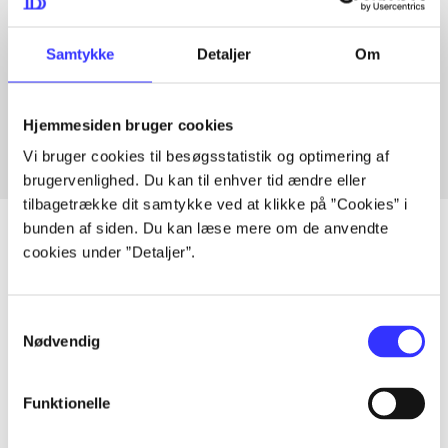
Samtykke
Detaljer
Om
Artikler med samme emner
Fra
Hjemmesiden bruger cookies
Vi bruger cookies til besøgsstatistik og optimering af
brugervenlighed. Du kan til enhver tid ændre eller
tilbagetrække dit samtykke ved at klikke på ”Cookies” i
bunden af siden. Du kan læse mere om de anvendte
cookies under ”Detaljer”.
Artikler
Samtykkevalg
Alle registrerede artikler fordelt på udgivelser
Nødvendig
...
Funktionelle
...