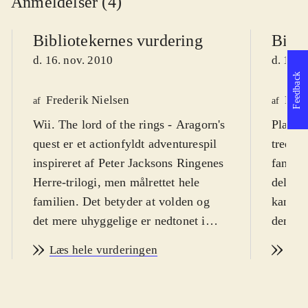
Anmeldelser (4)
Bibliotekernes vurdering
Bibli
d. 16. nov. 2010
d. 15. 
Feedback
Frederik Nielsen
Finn
af
af
Wii. The lord of the rings - Aragorn's
Playsta
quest er et actionfyldt adventurespil
tredjep
inspireret af Peter Jacksons Ringenes
fantasy
Herre-trilogi, men målrettet hele
dels ti
familien. Det betyder at volden og
kan få 
det mere uhyggelige er nedtonet i
dem so
historien og målgruppen er fra 10 år,
systeme
Læs hele vurderingen
Læs
men fra ca. 7 år, hvis det spilles
at væl
sammen med en rutineret spiller.
og uhy
PEGI: 12 år med ikon for vold
.
cirka 1