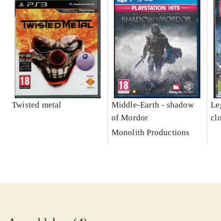
Twisted metal
Middle-Earth - shadow
Leg
of Mordor
cl
Monolith Productions