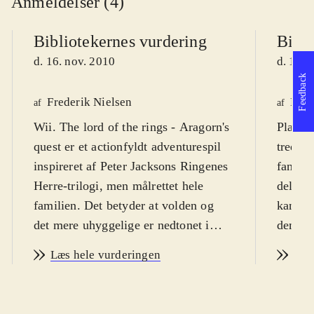
Anmeldelser (4)
Bibliotekernes vurdering
Bibli
d. 16. nov. 2010
d. 15. 
Feedback
Frederik Nielsen
Finn
af
af
Wii. The lord of the rings - Aragorn's
Playsta
quest er et actionfyldt adventurespil
tredjep
inspireret af Peter Jacksons Ringenes
fantasy
Herre-trilogi, men målrettet hele
dels ti
familien. Det betyder at volden og
kan få 
det mere uhyggelige er nedtonet i
dem so
historien og målgruppen er fra 10 år,
systeme
Læs hele vurderingen
Læs
men fra ca. 7 år, hvis det spilles
at væl
sammen med en rutineret spiller.
og uhy
PEGI: 12 år med ikon for vold
.
cirka 1