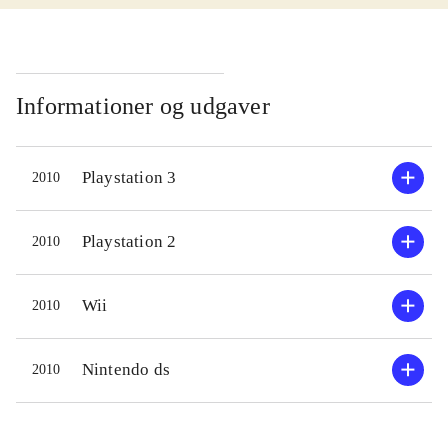
Samwise Gamgee fortæller historien
langtr
om Aragorn, fra at være Strider til
forstå,
han blev konge, til hans børn i Shire,
12 og i
hvilket også fungere som tutorial til
Histori
Informationer og udgaver
spillet og det er en god idé og virker
efter a
godt med skiftet til styringen af
ved Mo
Playstation 3
2010
Aragorn i de kendte områder fra
Samwis
filmene. Remoten bruges til sværd,
(Samwis
bue eller andre våben og nunchucken
af skue
Playstation 2
2010
til styring af figuren og til skjold,
nogle a
fakkel eller spyd. Styringen er dog
eventyr
Wii
2010
ret simpel og virker ikke altid
er imp
optimalt, men nogle gange mere
mange)
Nintendo ds
2010
tilfældigt. Den visuelle stil er et godt
føles 
valg og grafikken ganske flot til
eventyr
wii'en. Lydsiden genbruger en del fra
og graf