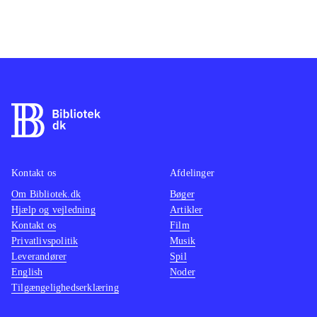
filmens lydside og det virker, da
standa
spillet jo netop bygger på filmene.
hvad P
Spillet giver mulighed for co-up,
Værre s
hvor Gandalf kan give en hjælpende
med de
hånd
.
er mege
Der er efterhånden kommet mange
tæller
spil i forskellige genrer baseret på
spiller
Middle-earths univers, men spillet
handli
minder mest om de andre spil baseret
fungere
Kontakt os
Afdelinger
på filmtrilogien og især et spil som
I samm
Om Bibliotek.dk
Bøger
"The legend of Zelda - twilight
herre-s
Hjælp og vejledning
Artikler
Kontakt os
princess"
.
Film
Det cir
Privatlivspolitik
Musik
Tolkiens historier er altid populære
rings -
Leverandører
Spil
og spillet er på trods af problemer
vellyk
English
Noder
rimelig vellykket, især det at to kan
Samlet 
Tilgængelighedserklæring
spille sammen og en mere rutineret
fornøje