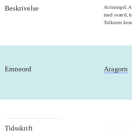
Beskrivelse
Actionspil. A
med sværd, bu
Tolkiens kend
Emneord
Aragorn
Tidsskrift