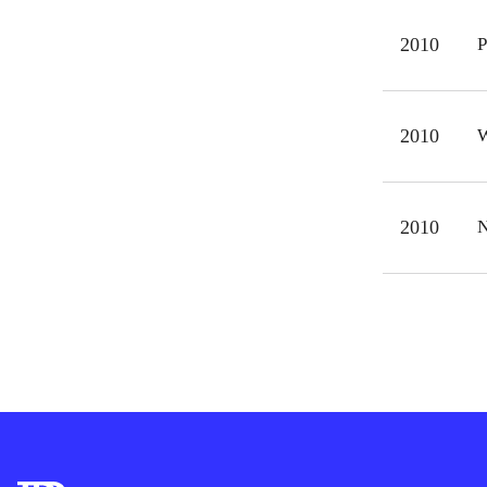
eart
2010
P
og i
Tolk
vell
2010
W
hjæl
for 
2010
N