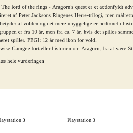
 The lord of the rings - Aragorn's quest er et actionfyldt adv
ireret af Peter Jacksons Ringenes Herre-trilogi, men målrette
betyder at volden og det mere uhyggelige er nedtonet i hist
ruppen er fra 10 år, men fra ca. 7 år, hvis det spilles sam
neret spiller. PEGI: 12 år med ikon for vold
.
ise Gamgee fortæller historien om Aragorn, fra at være Str
e, til hans børn i Shire, hvilket også fungere som tutorial til
æs hele vurderingen
od idé og virker godt med skiftet til styringen af Aragorn i 
der fra filmene. Remoten bruges til sværd, bue eller andre
hucken til styring af figuren og til skjold, fakkel eller spyd
ret simpel og virker ikke altid optimalt, men nogle gange me
visuelle stil er et godt valg og grafikken ganske flot til wii
ruger en del fra filmens lydside og det virker, da spillet jo
ene. Spillet giver mulighed for co-up, hvor Gandalf kan gi
laystation 3
Playstation 3
d
.
er efterhånden kommet mange spil i forskellige genrer base