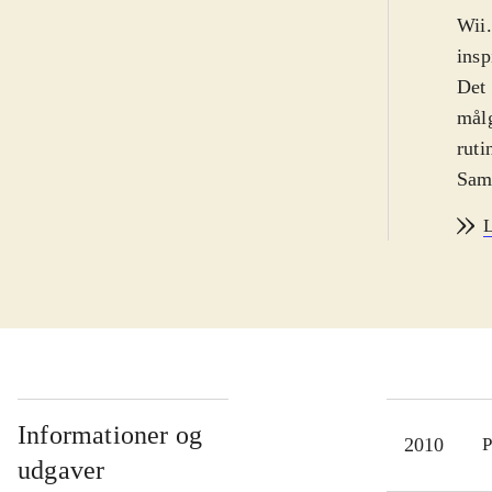
Wii.
insp
Det 
målg
ruti
Samw
kong
L
en g
områ
nunc
dog 
Den 
genb
film
Informationer og
2010
P
hån
udgaver
Der 