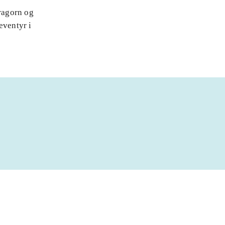
Aragorn og
eventyr i