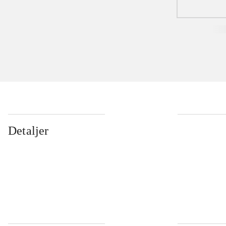
Detaljer
...
...
...
...