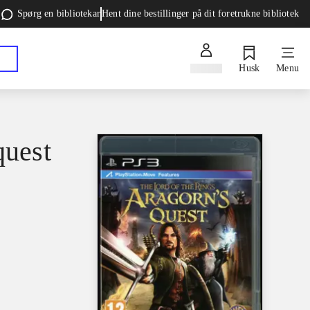
Spørg en bibliotekar
Hent dine bestillinger på dit foretrukne bibliotek
Log ind
Husk
Menu
quest