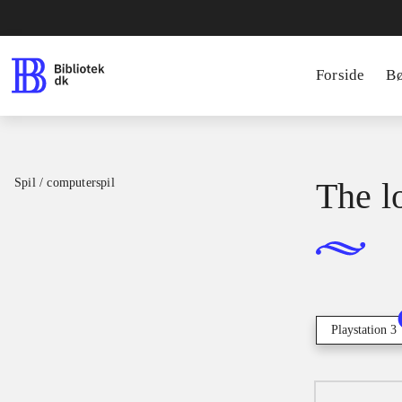
Forside
B
Spil / computerspil
The lo
Playstation 3