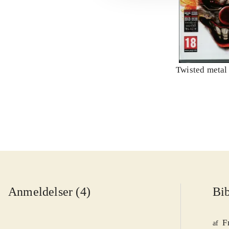
Twisted metal
Anmeldelser (4)
Bib
F
af