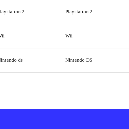
hs univers, men spillet minder mest om de andre spil baseret
laystation 2
Playstation 2
sær et spil som "The legend of Zelda - twilight princess"
.
iens historier er altid populære og spillet er på trods af pro
ykket, især det at to kan spille sammen og en mere rutineret 
ii
Wii
pe nybegynder eller yngre spiller gennem spillet, er en god i
familien, der også er underholdende, selvom man bare er til
intendo ds
Nintendo DS