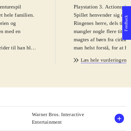
enturespil
Playstation 3. Actionspil 
t hele familien.
Spillet henvender sig dels
Feedback
orien og
Ringenes herre, dels til 
men med en
mangler nogle flere title
magtes af børn fra cirka 1
ider til han blev
man helst forstå, for at h
 spillet og det er
engelsk
.
Læs hele vurderingen
de kendte
Historien starter i Hobbit
 våben og
Mount Doom. Man spiller 
. Styringen er
mange replikker er indtalt
re tilfældigt.
rigtige helte fra eventyre
'en. Lydsiden
(næsten for mange) optrin
 netop bygger på
hele eventyret. Spillet er 
ve en hjælpende
standard. Ikke så kønt, n
Warner Bros. Interactive
står det til med styringe
Entertainment
ret på Middle-
unøjagtig. På plus-siden t