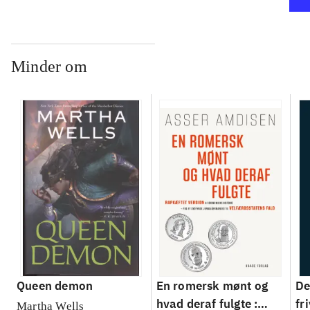
Minder om
Queen demon
En romersk mønt og
De
hvad deraf fulgte :
fr
Martha Wells