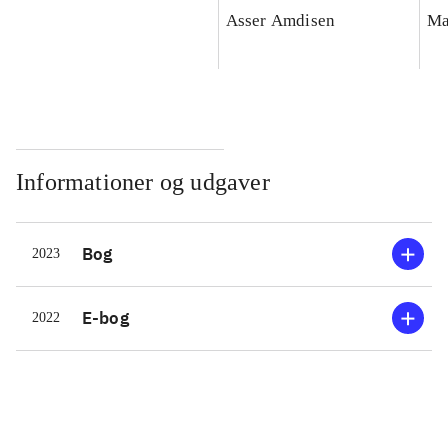
rapkæftet version af
på
Asser Amdisen
Ma
økonomiens historie -
om
fra et sydfynsk
jernaldermarked til
velfærdsstatens fald
Informationer og udgaver
Bog
2023
E-bog
2022