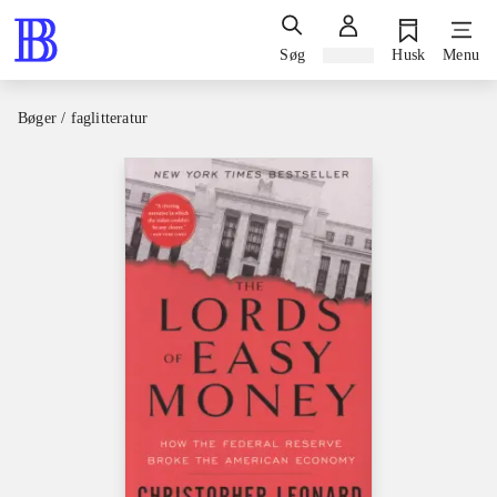
Søg
Log ind
Husk
Menu
Bøger / faglitteratur