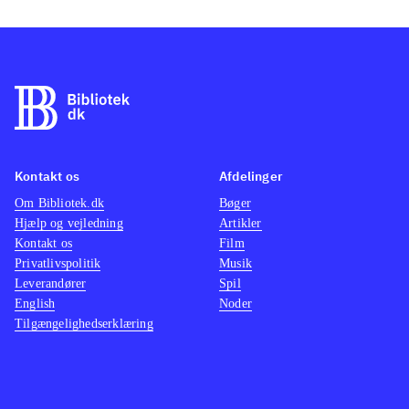
Kontakt os
Afdelinger
Om Bibliotek.dk
Bøger
Hjælp og vejledning
Artikler
Kontakt os
Film
Privatlivspolitik
Musik
Leverandører
Spil
English
Noder
Tilgængelighedserklæring