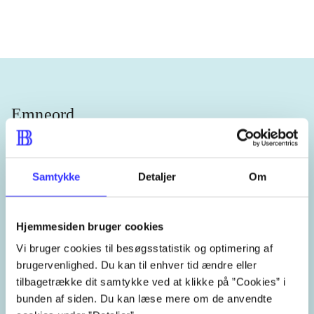
Emneord
økonomiske forhold
Samtykke
Detaljer
Om
økonomisk politik
pengepolitik
Hjemmesiden bruger cookies
indkomstfordeling
Vi bruger cookies til besøgsstatistik og optimering af
brugervenlighed. Du kan til enhver tid ændre eller
økonomisk ulighed
centralbanker
tilbagetrække dit samtykke ved at klikke på ”Cookies” i
bunden af siden. Du kan læse mere om de anvendte
Federal Reserve System