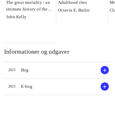
The great mortality : an
Adulthood rites
Mr
intimate history of the
Octavia E. Butler
Cl
black death
John Kelly
Informationer og udgaver
Bog
2023
E-bog
2023