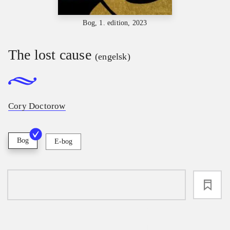
Bog, 1. edition, 2023
The lost cause
(engelsk)
Cory Doctorow
Bog
E-bog
loading