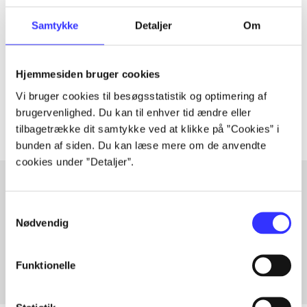
Artiklen er en del af
Samtykke
Detaljer
Om
lorem ipsum dolor sit amet ...
Hjemmesiden bruger cookies
Tidsskrift
Vi bruger cookies til besøgsstatistik og optimering af
Artiklerne i
handler ofte om
brugervenlighed. Du kan til enhver tid ændre eller
tilbagetrække dit samtykke ved at klikke på ”Cookies” i
bunden af siden. Du kan læse mere om de anvendte
cookies under ”Detaljer”.
Samtykkevalg
Artikler med samme emner
Nødvendig
Fra
Funktionelle