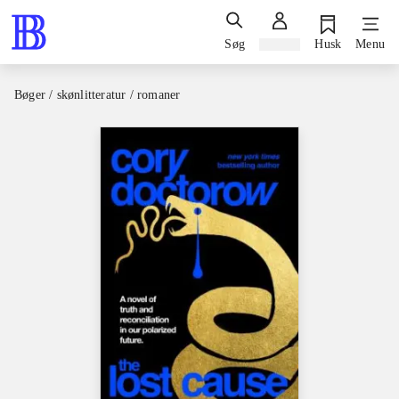
Søg
Log ind
Husk
Menu
Bøger / skønlitteratur / romaner