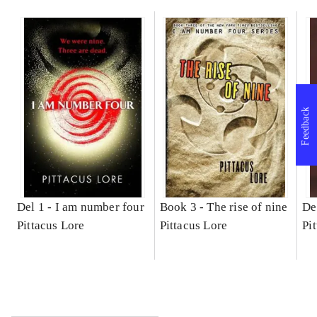
Feedback
Del 1 -
I am number four
Book 3 -
The rise of nine
De
Pittacus Lore
Pittacus Lore
Pi