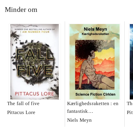
Minder om
The fall of five
Kærlighedsraketten : en
Th
fantastisk
Pittacus Lore
Pi
kærlighedsfortælling
Niels Meyn