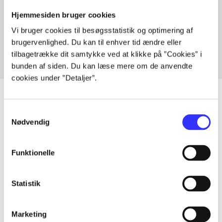
Artikler med samme emner
Hjemmesiden bruger cookies
Fra
Vi bruger cookies til besøgsstatistik og optimering af
brugervenlighed. Du kan til enhver tid ændre eller
tilbagetrække dit samtykke ved at klikke på ”Cookies” i
bunden af siden. Du kan læse mere om de anvendte
cookies under ”Detaljer”.
Samtykkevalg
Nødvendig
Artikler
Alle registrerede artikler fordelt på udgivelser
Funktionelle
...
Statistik
...
Marketing