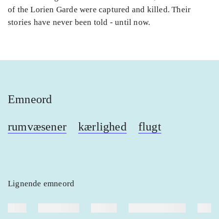
of the Lorien Garde were captured and killed. Their
stories have never been told - until now.
Emneord
rumvæsener
kærlighed
flugt
Lignende emneord
heste
børnebøger
ridning
hestesygdomme
vokal