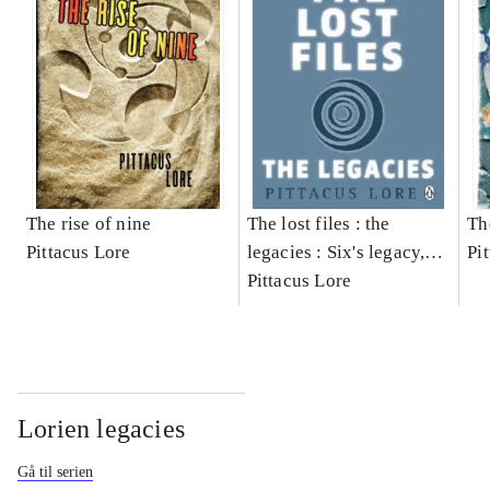
The rise of nine
The lost files : the
Th
Pittacus Lore
legacies : Six's legacy,
Pi
Nine's legacy, The Fallen
Pittacus Lore
legacies
Lorien legacies
Gå til serien