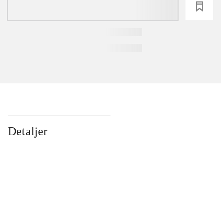
loading
Detaljer
...
...
...
...
...
...
...
...