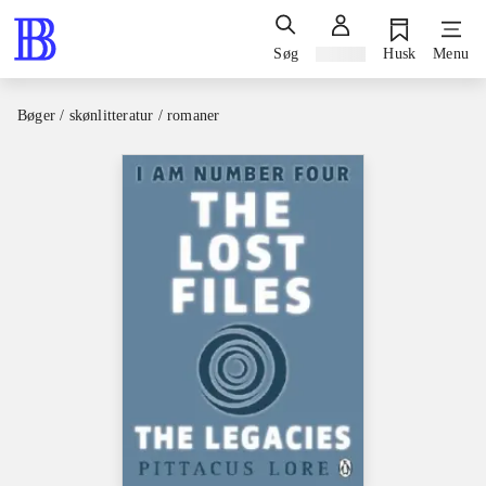
Søg
Log ind
Husk
Menu
Bøger / skønlitteratur / romaner