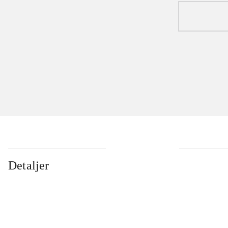
Detaljer
...
...
...
...