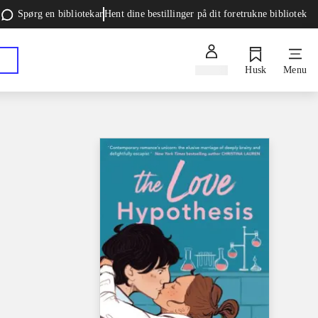
Spørg en bibliotekar
Hent dine bestillinger på dit foretrukne bibliotek
Log ind
Husk
Menu