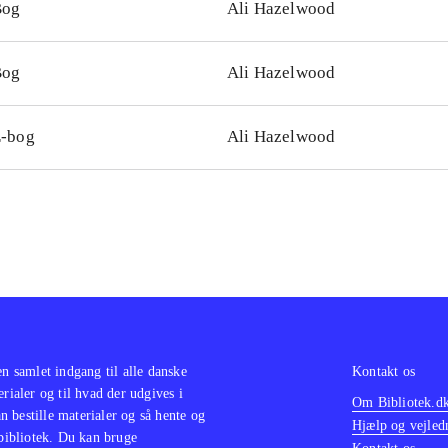
Bog
Ali Hazelwood
Bog
Ali Hazelwood
-bog
Ali Hazelwood
en samlet indgang til alle danske
Kontakt os
erialer og til hvad der udgives i
Om Bibliotek.d
 bestille materialer og så hente og
Hjælp og vejled
 bibliotek. Du kan bruge