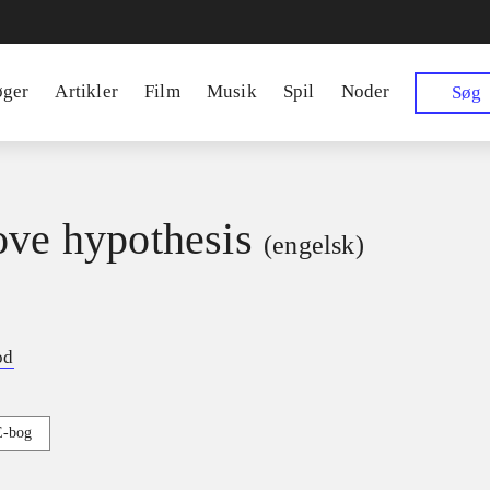
øger
Artikler
Film
Musik
Spil
Noder
Søg
ove hypothesis
(engelsk)
od
E-bog