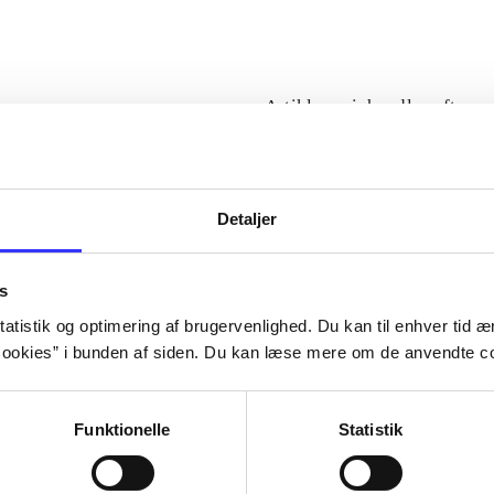
Artiklerne i
handler ofte om
lorem ipsum dolor sit amet ...
Tidsskrift
Detaljer
s
atistik og optimering af brugervenlighed. Du kan til enhver tid æn
ookies” i bunden af siden. Du kan læse mere om de anvendte co
Funktionelle
Statistik