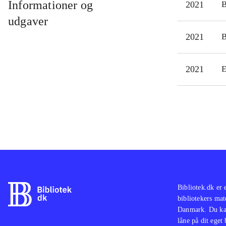
Informationer og
2021
udgaver
2021
2021
E
Bibliotek.dk er 
bibliotekers mat
Danmark. Du kan
låne på dit eget