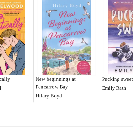
cally
New beginnings at
Pucking swee
Pencarrow Bay
d
Emily Rath
Hilary Boyd