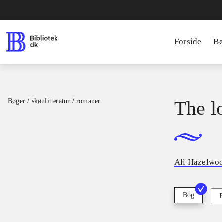
Forside
B
Bøger / skønlitteratur / romaner
The l
Ali Hazelwo
Bog