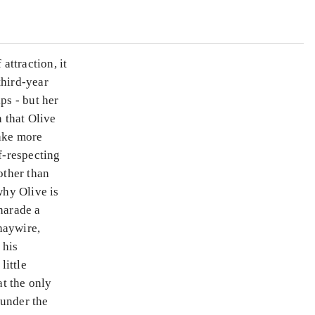
attraction, it
third-year
ps - but her
h that Olive
take more
f-respecting
other than
why Olive is
harade a
haywire,
 his
little
t the only
 under the