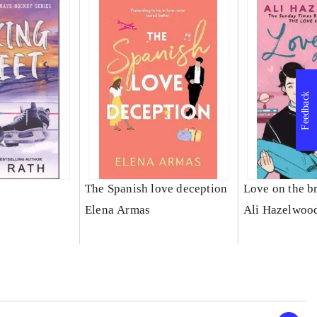
Feedback
t
The Spanish love deception
Love on the b
Elena Armas
Ali Hazelwoo