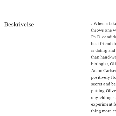
Beskrivelse
: When a fake
throws one wo
Ph.D. candida
best friend d
is dating and
than hand-wav
biologist, Ol
Adam Carlsen
positively fl
secret and b
putting Olive
unyielding su
experiment f
thing more co