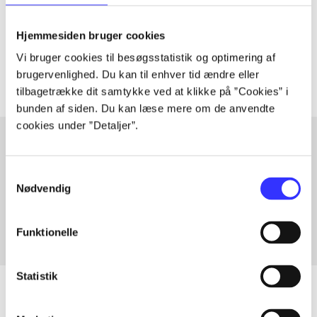
lorem ipsum dolor sit amet ...
Tidsskrift
Hjemmesiden bruger cookies
Artiklerne i
handler ofte om
Vi bruger cookies til besøgsstatistik og optimering af
brugervenlighed. Du kan til enhver tid ændre eller
tilbagetrække dit samtykke ved at klikke på ”Cookies” i
bunden af siden. Du kan læse mere om de anvendte
cookies under ”Detaljer”.
Artikler med samme emner
Samtykkevalg
Nødvendig
Fra
Funktionelle
Statistik