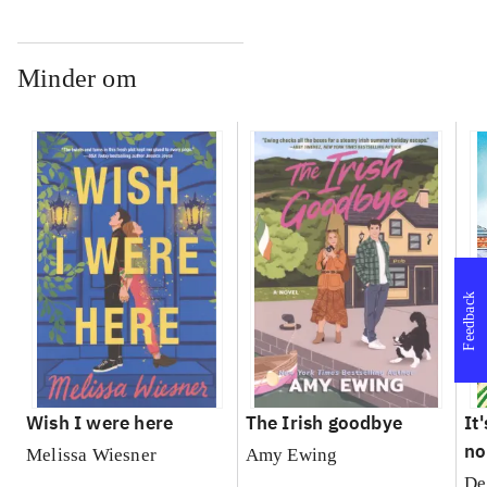
Minder om
Feedback
Wish I were here
The Irish goodbye
It
no
Melissa Wiesner
Amy Ewing
De