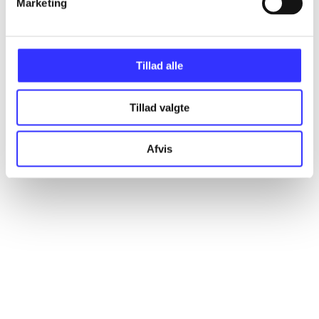
Marketing
Artikler
Alle registrerede artikler fordelt på udgivelser
Tillad alle
...
Tillad valgte
...
Afvis
...
...
...