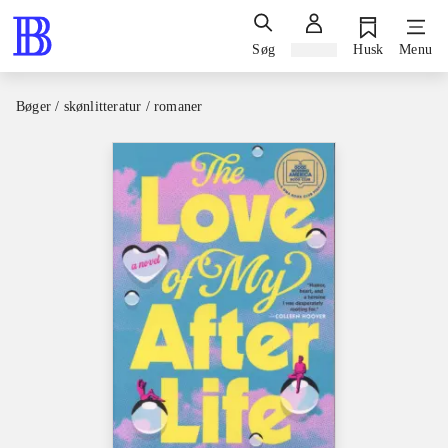
Søg
Log ind
Husk
Menu
Bøger / skønlitteratur / romaner