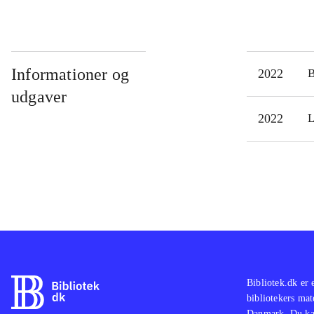
Informationer og
2022
udgaver
2022
L
Bibliotek.dk er 
bibliotekers mat
Danmark. Du kan