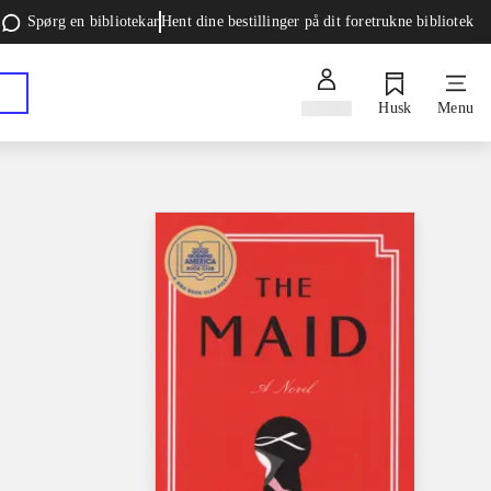
Spørg en bibliotekar
Hent dine bestillinger på dit foretrukne bibliotek
Log ind
Husk
Menu