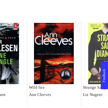
Feedback
Wild fire
Strange Sally
sen
Ann Cleeves
Liz Nugent