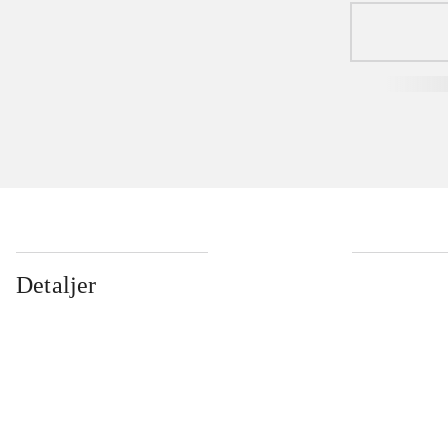
Detaljer
...
...
...
...