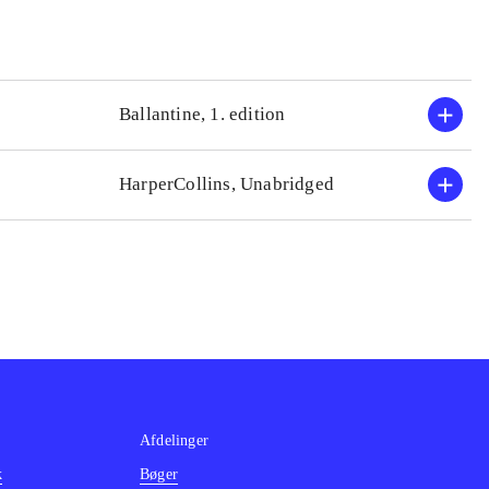
Ballantine, 1. edition
HarperCollins, Unabridged
Afdelinger
k
Bøger