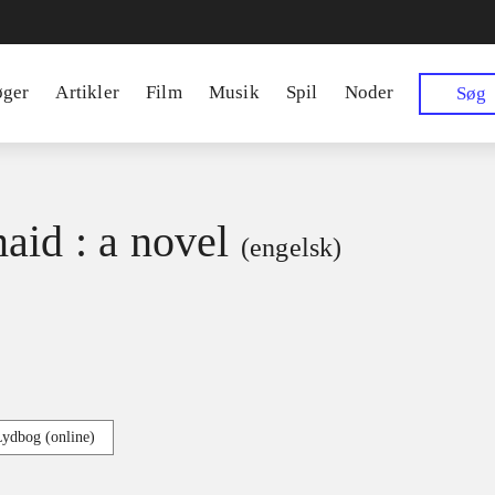
øger
Artikler
Film
Musik
Spil
Noder
Søg
aid : a novel
(engelsk)
Lydbog (online)