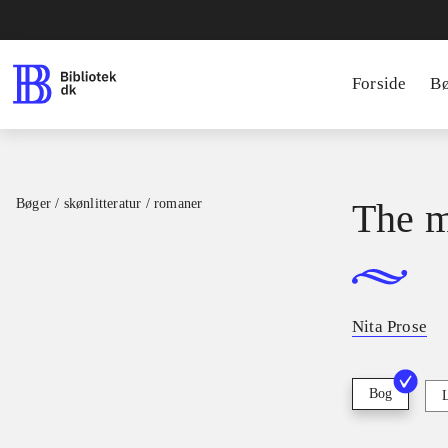
Forside
B
Bøger / skønlitteratur / romaner
The m
Nita Prose
Bog