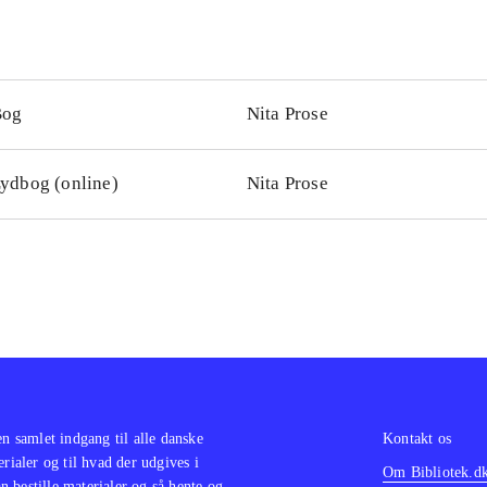
Bog
Nita Prose
ydbog (online)
Nita Prose
en samlet indgang til alle danske
Kontakt os
erialer og til hvad der udgives i
Om Bibliotek.d
 bestille materialer og så hente og