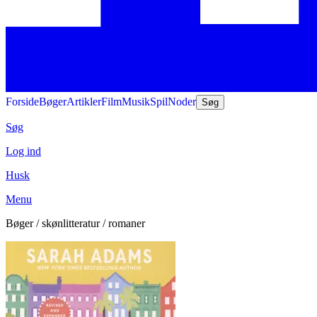
Forside
Bøger
Artikler
Film
Musik
Spil
Noder
Søg
Søg
Log ind
Husk
Menu
Bøger / skønlitteratur / romaner