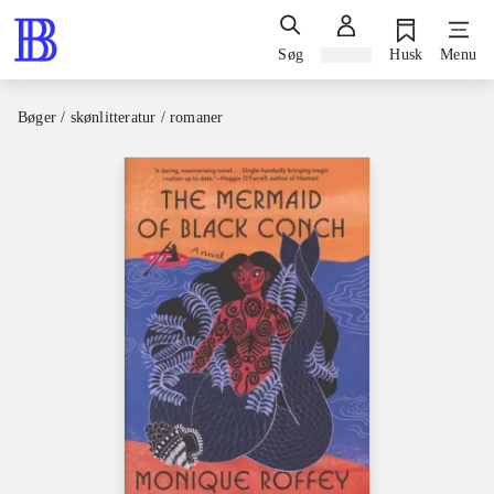
Søg
Log ind
Husk
Menu
Bøger / skønlitteratur / romaner