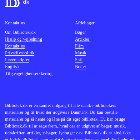
Kontakt os
Afdelinger
Om Bibliotek.dk
Bøger
Hjælp og vejledning
Artikler
Kontakt os
Film
Privatlivspolitik
Musik
Leverandører
Spil
English
Noder
Tilgængelighedserklæring
Bibliotek.dk er en samlet indgang til alle danske bibliotekers
materialer og til hvad der udgives i Danmark. Du kan bestille
materialer og så hente og låne på dit eget bibliotek. Du kan bruge
Bibliotek.dk til at søge frem, hvad der er udgivet af bøger, musik,
tidsskrifter, artikler, e-bøger, lydbøger osv. Bibliotek.dk er altså ikke
et fysisk bibliotek, men en database og service over hvad der findes på