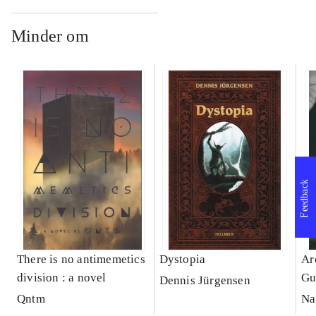
Minder om
Feedback
There is no antimemetics
Dystopia
Ar
division : a novel
Gu
Dennis Jürgensen
Qntm
Na