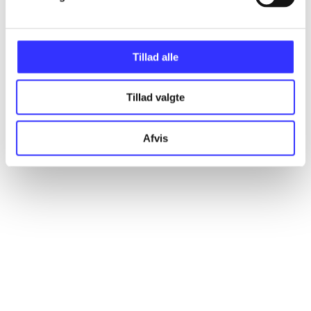
Artikler
Alle registrerede artikler fordelt på udgivelser
Tillad alle
...
Tillad valgte
...
Afvis
...
...
...