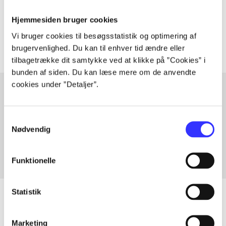
Tidsskrift
Hjemmesiden bruger cookies
Artiklerne i
handler ofte om
Vi bruger cookies til besøgsstatistik og optimering af
brugervenlighed. Du kan til enhver tid ændre eller
tilbagetrække dit samtykke ved at klikke på ”Cookies” i
bunden af siden. Du kan læse mere om de anvendte
cookies under ”Detaljer”.
Artikler med samme emner
Samtykkevalg
Fra
Nødvendig
Funktionelle
Statistik
Marketing