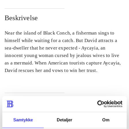
Beskrivelse
Near the island of Black Conch, a fisherman sings to
himself while waiting for a catch. But David attracts a
sea-dweller that he never expected - Aycayia, an
innocent young woman cursed by jealous wives to live
as a mermaid. When American tourists capture Aycayia,
David rescues her and vows to win her trust.
Tidsskrift
Artiklen er en del af
Samtykke
Detaljer
Om
lorem ipsum dolor sit amet ...