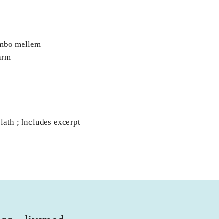
limbo mellem
varm
lath ; Includes excerpt