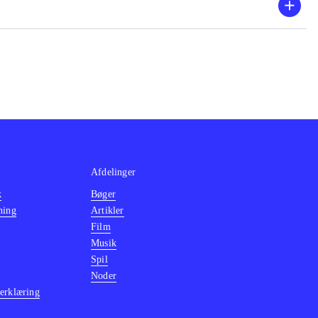
Afdelinger
k
Bøger
ning
Artikler
Film
Musik
Spil
Noder
erklæring