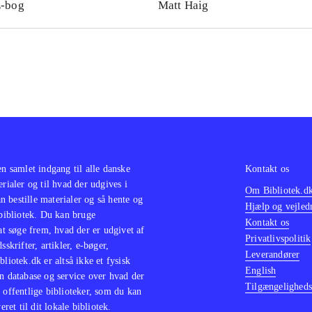
-bog
Matt Haig
en samlet indgang til alle danske
Kontakt os
erialer og til hvad der udgives i
Om Bibliotek.d
 bestille materialer og så hente og
Hjælp og vejled
 bibliotek. Du kan bruge
Kontakt os
 at søge frem, hvad der er udgivet af
Privatlivspolitik
sskrifter, artikler, e-bøger,
Leverandører
bliotek.dk er altså ikke et fysisk
English
n database og service over hvad der
Tilgængeligheds
 offentlige biblioteker, som du kan
eret til dit lokale bibliotek.