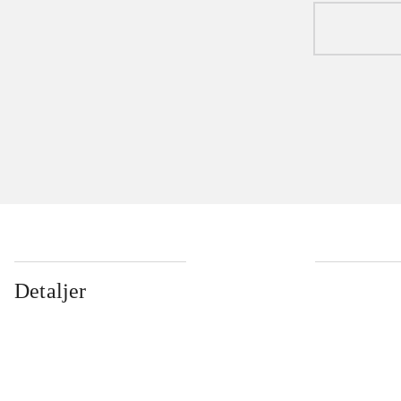
Detaljer
...
...
...
...