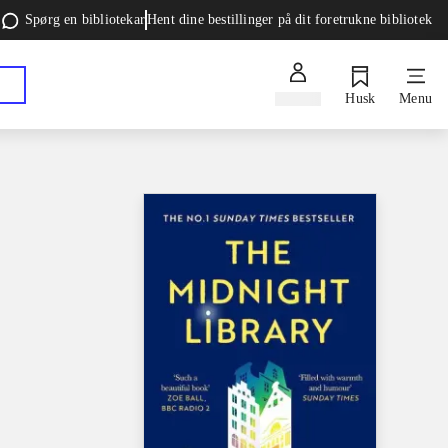
Spørg en bibliotekar
Hent dine bestillinger på dit foretrukne bibliotek
Log ind
Husk
Menu