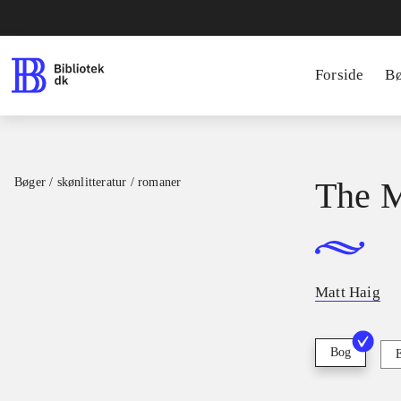
Forside
B
Bøger / skønlitteratur / romaner
The M
Matt Haig
Bog