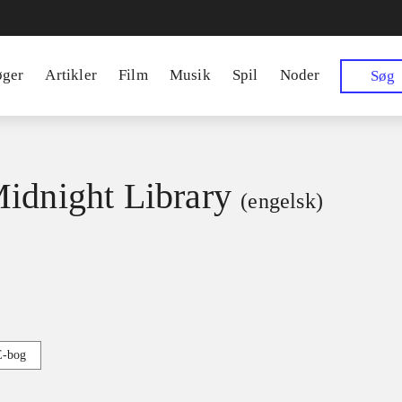
øger
Artikler
Film
Musik
Spil
Noder
Søg
idnight Library
(engelsk)
E-bog