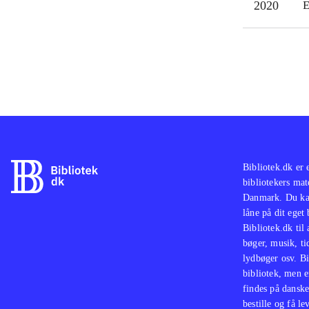
2020
E
Bibliotek.dk er 
bibliotekers mat
Danmark. Du kan
låne på dit eget
Bibliotek.dk til
bøger, musik, tid
lydbøger osv. Bi
bibliotek, men e
findes på danske
bestille og få lev