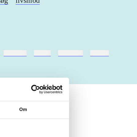
søg
livsmod
hestesport
træning
skolebøger
hesteavl
Om