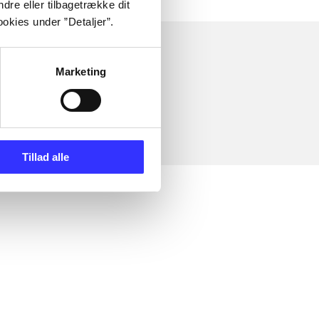
dre eller tilbagetrække dit
okies under ”Detaljer”.
Marketing
Tillad alle