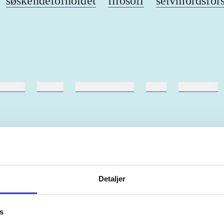
søskendeforholdet
filosofi
selvmordsfor
ebøger
ridning
hestesygdomme
vokal
sygdomme
Artiklerne i
handler ofte om
Detaljer
lorem ipsum dolor sit amet ...
Tidsskrift
s