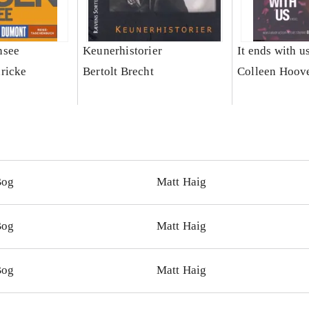
nsee
Keunerhistorier
It ends with u
ricke
Bertolt Brecht
Colleen Hoov
Bog
Matt Haig
Bog
Matt Haig
Bog
Matt Haig