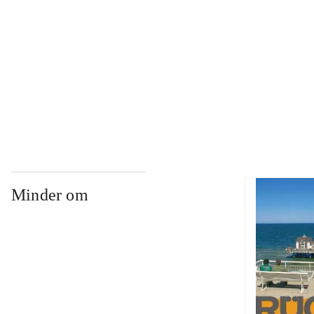
...
...
Minder om