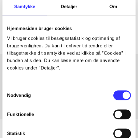
Samtykke
Detaljer
Om
lorem ipsum dolor sit amet ...
Tidsskrift
Artiklerne i
handler ofte om
Hjemmesiden bruger cookies
Vi bruger cookies til besøgsstatistik og optimering af
brugervenlighed. Du kan til enhver tid ændre eller
tilbagetrække dit samtykke ved at klikke på ”Cookies” i
bunden af siden. Du kan læse mere om de anvendte
cookies under ”Detaljer”.
Artikler med samme emner
Fra
Samtykkevalg
Nødvendig
Funktionelle
Statistik