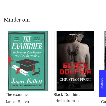
Minder om
Feedback
The examiner
Black Dolphin :
Fa
kriminalroman
Janice Hallett
Gu