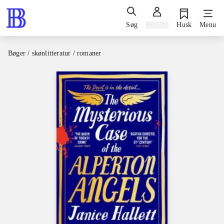
Søg
Log ind
Husk
Menu
Bøger / skønlitteratur / romaner