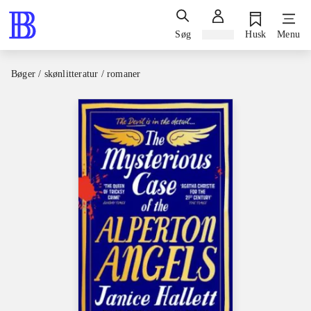
Søg
Log ind
Husk
Menu
Bøger / skønlitteratur / romaner