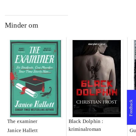
Minder om
Feedback
The examiner
Black Dolphin :
Fa
kriminalroman
Janice Hallett
Gu