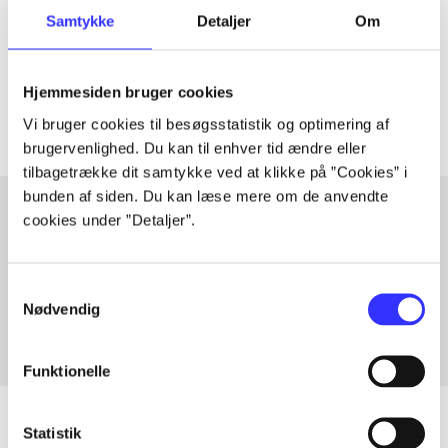
Samtykke
Detaljer
Om
lorem ipsum dolor sit amet ...
Tidsskrift
Artiklerne i
handler ofte om
Hjemmesiden bruger cookies
Vi bruger cookies til besøgsstatistik og optimering af
brugervenlighed. Du kan til enhver tid ændre eller
tilbagetrække dit samtykke ved at klikke på ”Cookies” i
bunden af siden. Du kan læse mere om de anvendte
cookies under ”Detaljer”.
Artikler med samme emner
Fra
Samtykkevalg
Nødvendig
Funktionelle
Statistik