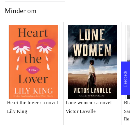
Minder om
Feedback
Heart the lover : a novel
Lone women : a novel
Bl
Lily King
Victor LaValle
Sa
Ra