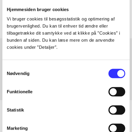
Tidsskrift
Hjemmesiden bruger cookies
Artiklerne i
handler ofte om
Vi bruger cookies til besøgsstatistik og optimering af
brugervenlighed. Du kan til enhver tid ændre eller
tilbagetrække dit samtykke ved at klikke på ”Cookies” i
bunden af siden. Du kan læse mere om de anvendte
cookies under ”Detaljer”.
Artikler med samme emner
Samtykkevalg
Fra
Nødvendig
Funktionelle
Statistik
Artikler
Marketing