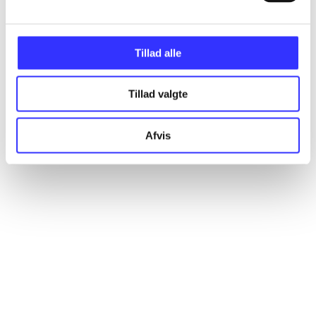
Alle registrerede artikler fordelt på udgivelser
Tillad alle
...
Tillad valgte
...
Afvis
...
...
...