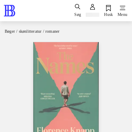
Søg
Log ind
Husk
Menu
Bøger / skønlitteratur / romaner