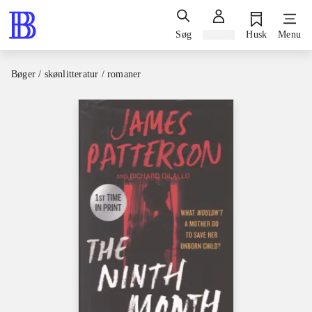
Søg
Log ind
Husk
Menu
Bøger / skønlitteratur / romaner