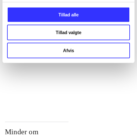
...
Tillad alle
...
Tillad valgte
...
Afvis
...
...
Minder om