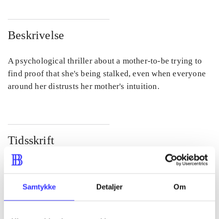
Beskrivelse
A psychological thriller about a mother-to-be trying to
find proof that she's being stalked, even when everyone
around her distrusts her mother's intuition.
Tidsskrift
Artiklen er en del af
lorem ipsum dolor sit amet ...
Samtykke
Detaljer
Om
Tidsskrift
Artiklerne i
handler ofte om