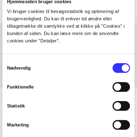
Hjemmesiden bruger cookies
Vi bruger cookies til besøgsstatistik og optimering af
brugervenlighed. Du kan til enhver tid ændre eller
tilbagetrække dit samtykke ved at klikke på ”Cookies” i
bunden af siden. Du kan læse mere om de anvendte
cookies under ”Detaljer”.
Artikler med samme emner
Fra
Samtykkevalg
Nødvendig
Funktionelle
Statistik
Artikler
Marketing
Alle registrerede artikler fordelt på udgivelser