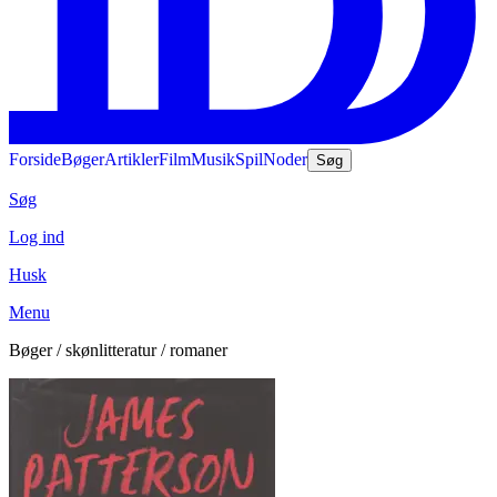
Forside
Bøger
Artikler
Film
Musik
Spil
Noder
Søg
Søg
Log ind
Husk
Menu
Bøger / skønlitteratur / romaner