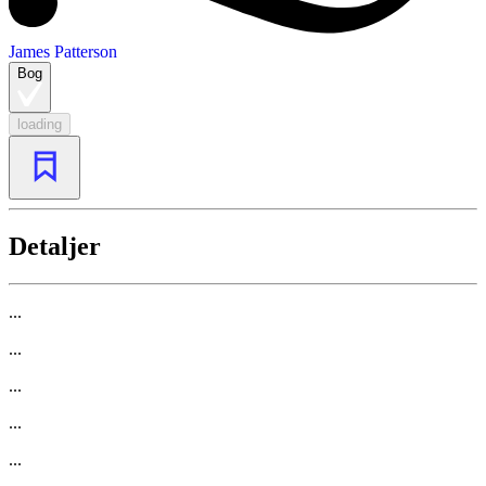
James Patterson
Bog
loading
Detaljer
...
...
...
...
...