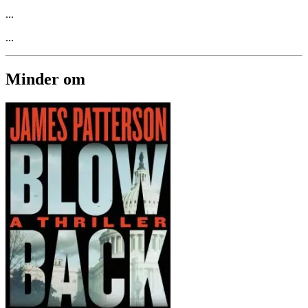
...
...
Minder om