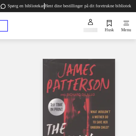
Spørg en bibliotekar
Hent dine bestillinger på dit foretrukne bibliotek
Log ind
Husk
Menu