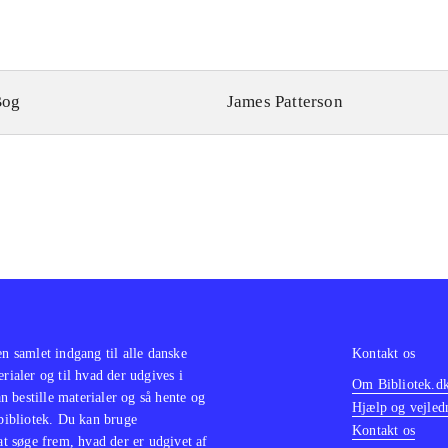
Bog
James Patterson
en samlet indgang til alle danske
Kontakt os
erialer og til hvad der udgives i
Om Bibliotek.d
 bestille materialer og så hente og
Hjælp og vejled
 bibliotek. Du kan bruge
Kontakt os
 at søge frem, hvad der er udgivet af