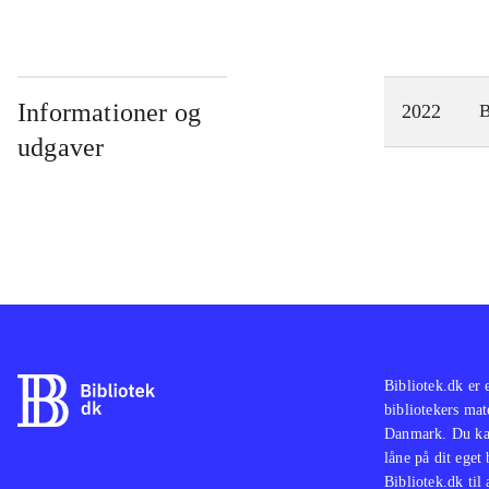
Informationer og
2022
udgaver
Bibliotek.dk er 
bibliotekers mat
Danmark. Du kan
låne på dit eget
Bibliotek.dk til