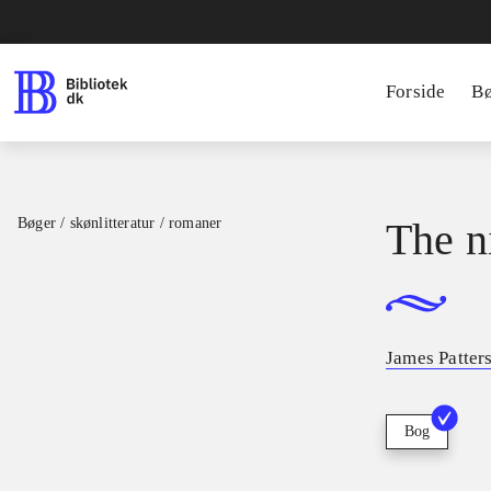
Forside
B
Bøger / skønlitteratur / romaner
The n
James Patter
Bog