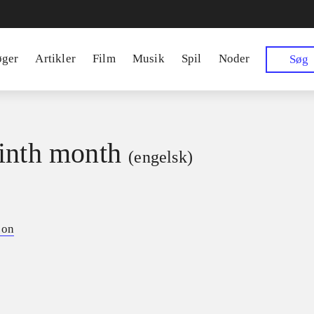
øger
Artikler
Film
Musik
Spil
Noder
Søg
inth month
(engelsk)
son