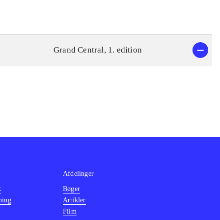
Grand Central, 1. edition
Afdelinger
k
Bøger
ning
Artikler
Film