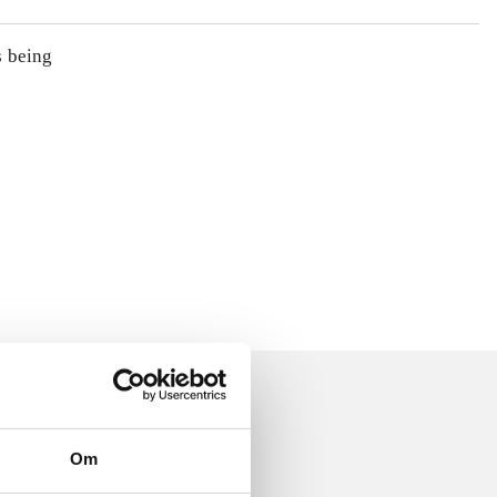
s being
Om