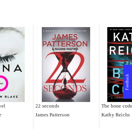
Feedback
vel
22 seconds
The bone cod
e
James Patterson
Kathy Reichs