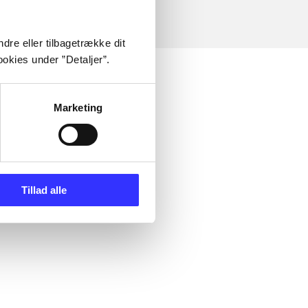
dre eller tilbagetrække dit
okies under ”Detaljer”.
Marketing
Tillad alle