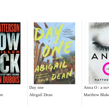
Day one
Anna O : a no
on
Abigail Dean
Matthew Blak