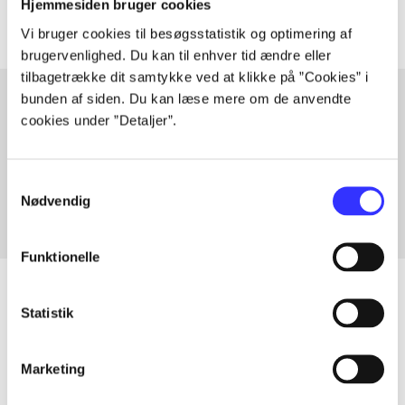
Hjemmesiden bruger cookies
Vi bruger cookies til besøgsstatistik og optimering af
brugervenlighed. Du kan til enhver tid ændre eller
tilbagetrække dit samtykke ved at klikke på ”Cookies” i
bunden af siden. Du kan læse mere om de anvendte
cookies under ”Detaljer”.
Artikler med samme emner
Fra
Samtykkevalg
Nødvendig
Funktionelle
Statistik
Artikler
Marketing
Alle registrerede artikler fordelt på udgivelser