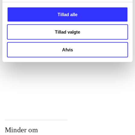
...
Tillad alle
...
Tillad valgte
...
Afvis
...
...
Minder om