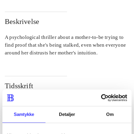
Beskrivelse
A psychological thriller about a mother-to-be trying to
find proof that she's being stalked, even when everyone
around her distrusts her mother's intuition.
Tidsskrift
Artiklen er en del af
lorem ipsum dolor sit amet ...
Samtykke
Detaljer
Om
Tidsskrift
Artiklerne i
handler ofte om