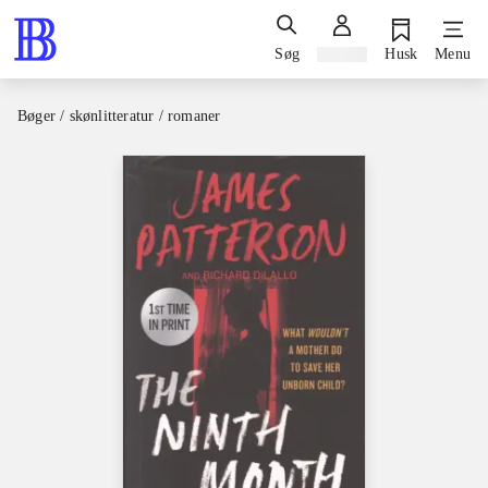
Søg
Log ind
Husk
Menu
Bøger / skønlitteratur / romaner