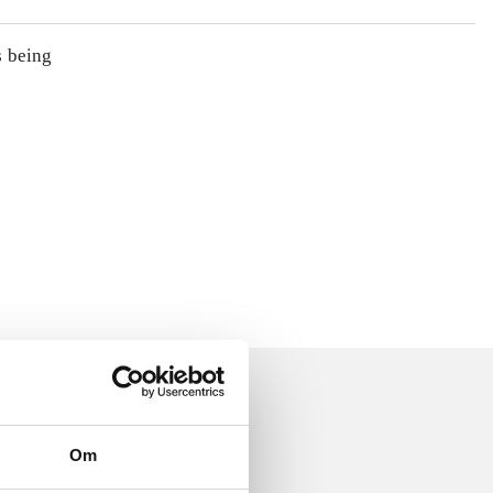
s being
Om