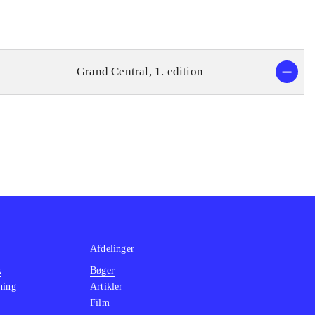
Grand Central, 1. edition
Afdelinger
k
Bøger
ning
Artikler
Film