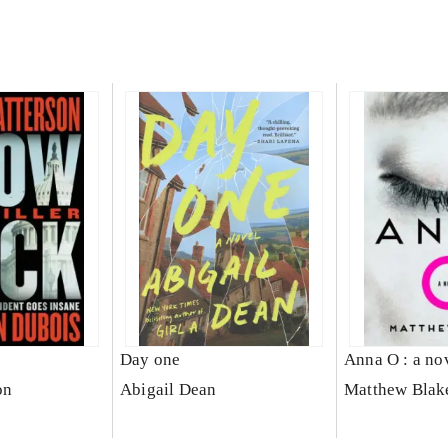
Day one
Anna O : a no
on
Abigail Dean
Matthew Blak