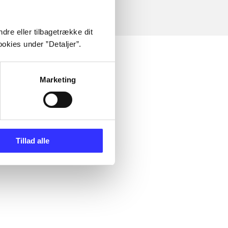
dre eller tilbagetrække dit
okies under ”Detaljer”.
Marketing
Tillad alle