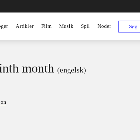
øger
Artikler
Film
Musik
Spil
Noder
Søg
inth month
(engelsk)
son