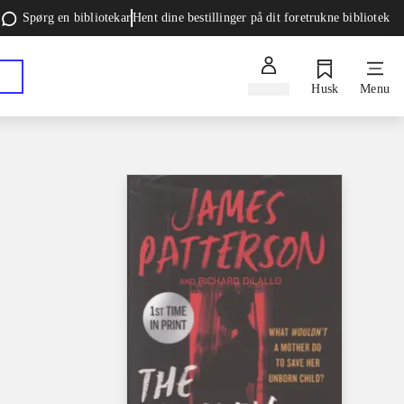
Spørg en bibliotekar
Hent dine bestillinger på dit foretrukne bibliotek
Log ind
Husk
Menu