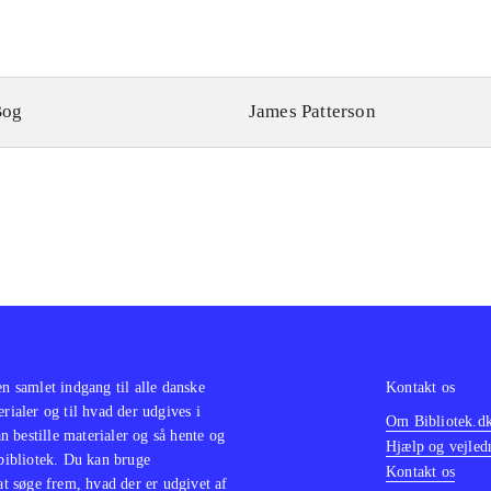
Bog
James Patterson
en samlet indgang til alle danske
Kontakt os
erialer og til hvad der udgives i
Om Bibliotek.d
 bestille materialer og så hente og
Hjælp og vejled
 bibliotek. Du kan bruge
Kontakt os
 at søge frem, hvad der er udgivet af