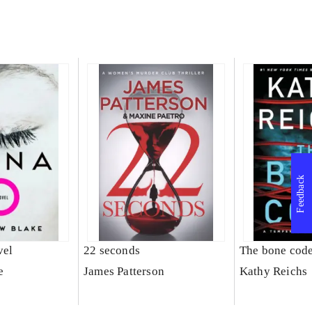
Feedback
vel
22 seconds
The bone cod
e
James Patterson
Kathy Reichs