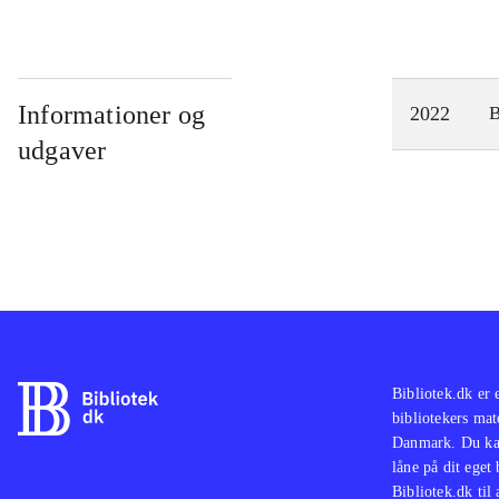
Informationer og
2022
udgaver
Bibliotek.dk er 
bibliotekers mat
Danmark. Du kan
låne på dit eget
Bibliotek.dk til