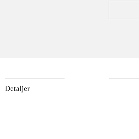
Detaljer
...
...
...
...