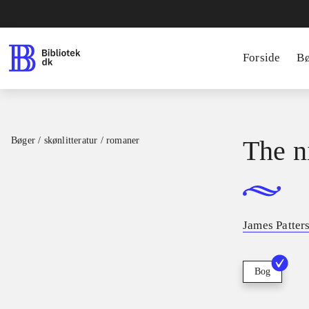
Forside
B
Bøger / skønlitteratur / romaner
The n
James Patter
Bog