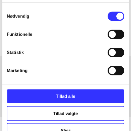
Samtykkevalg
lorem ipsum dolor sit amet ...
Nødvendig
Tidsskrift
Artiklerne i
handler ofte om
Funktionelle
Statistik
Marketing
Artikler med samme emner
Fra
Tillad alle
Tillad valgte
Afvis