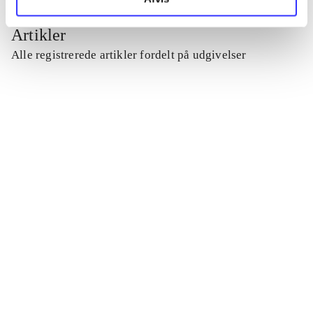
Artikler
Alle registrerede artikler fordelt på udgivelser
...
...
...
...
...