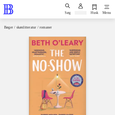
Søg
Log ind
Husk
Menu
Bøger / skønlitteratur / romaner