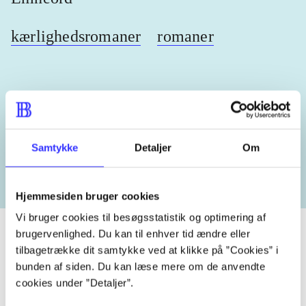
kærlighedsromaner
romaner
Lignende emneord
Samtykke
Detaljer
Om
heste
børnebøger
ridning
hestesygdomme
vokal
Hjemmesiden bruger cookies
Vi bruger cookies til besøgsstatistik og optimering af
brugervenlighed. Du kan til enhver tid ændre eller
tilbagetrække dit samtykke ved at klikke på ”Cookies” i
bunden af siden. Du kan læse mere om de anvendte
Tidsskrift
cookies under ”Detaljer”.
Artiklen er en del af