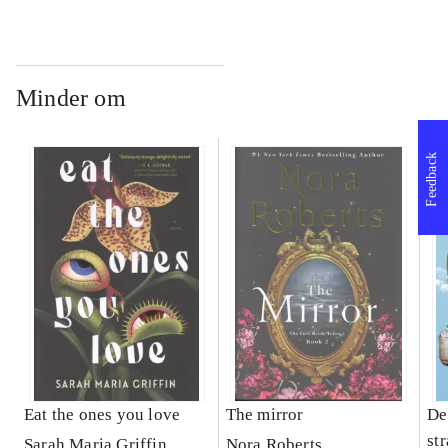
Minder om
Feedback
Eat the ones you love
The mirror
Det
st
Sarah Maria Griffin
Nora Roberts