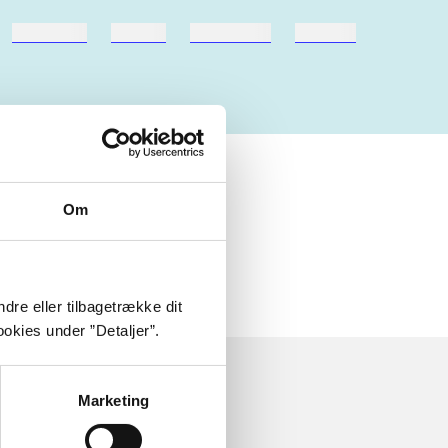
hestesport
træning
skolebøger
hesteavl
Om
dre eller tilbagetrække dit
okies under ”Detaljer”.
Marketing