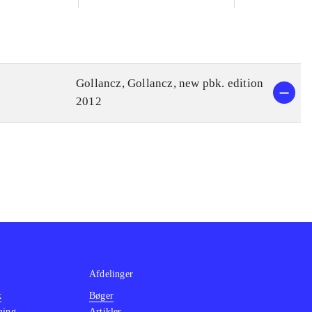
Gollancz, Gollancz, new pbk. edition
2012
Afdelinger
k
Bøger
ning
Artikler