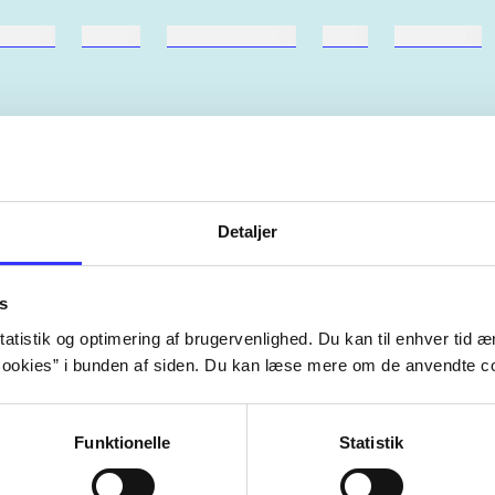
ebøger
ridning
hestesygdomme
vokal
sygdomme
Detaljer
Artiklerne i
handler ofte om
lorem ipsum dolor sit amet ...
Tidsskrift
s
atistik og optimering af brugervenlighed. Du kan til enhver tid æn
ookies” i bunden af siden. Du kan læse mere om de anvendte co
Funktionelle
Statistik