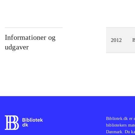
Informationer og
2012
udgaver
Bibliotek.dk er 
bibliotekers mat
Danmark. Du kan