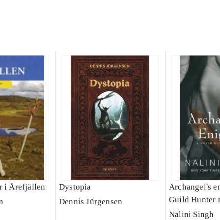
 i Årefjällen
Dystopia
Archangel's e
Guild Hunter 
m
Dennis Jürgensen
Nalini Singh