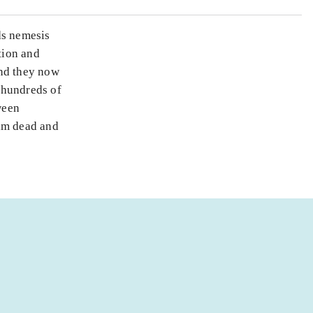
ds nemesis
tion and
and they now
 hundreds of
ween
him dead and