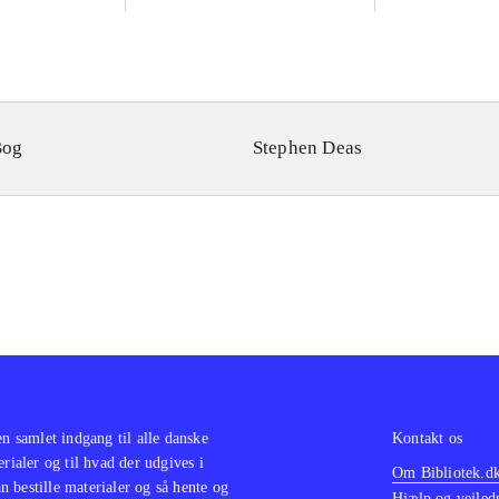
Bog
Stephen Deas
en samlet indgang til alle danske
Kontakt os
erialer og til hvad der udgives i
Om Bibliotek.d
 bestille materialer og så hente og
Hjælp og vejled