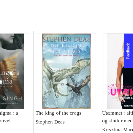
Feedback
nigma : a
The king of the crags
Utæmmet : alt
novel
og slutter med
Stephen Deas
Krisztina Mar