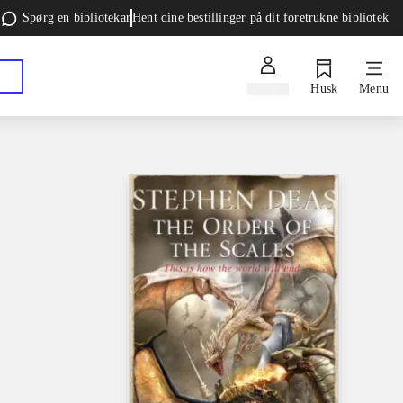
Spørg en bibliotekar
Hent dine bestillinger på dit foretrukne bibliotek
Log ind
Husk
Menu