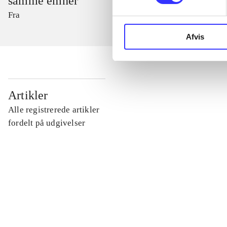
samme emner
Fra
Afvis
...
Artikler
Alle registrerede artikler
...
fordelt på udgivelser
...
...
...