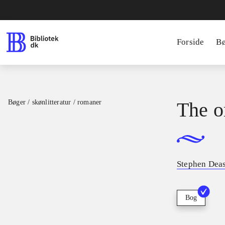
Forside
B
Bøger / skønlitteratur / romaner
The o
Stephen Dea
Bog