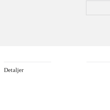
Detaljer
...
...
...
...