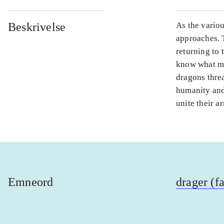
Beskrivelse
As the vario
approaches. 
returning to
know what ma
dragons thre
humanity and
unite their a
Emneord
drager (f