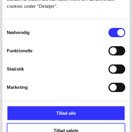
Artikler
cookies under ”Detaljer”.
Alle registrerede artikler fordelt på udgivelser
Samtykkevalg
...
Nødvendig
Funktionelle
...
Statistik
...
Marketing
...
...
Tillad alle
Tillad valgte