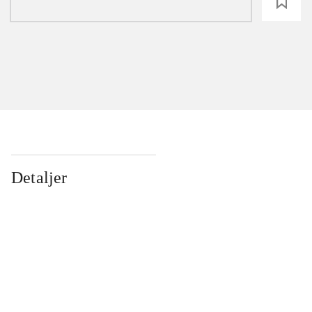
loading
Detaljer
...
...
...
...
...
...
...
...