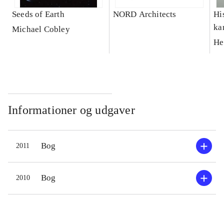
Seeds of Earth
NORD Architects
His
ka
Michael Cobley
He
Informationer og udgaver
Bog
2011
Bog
2010