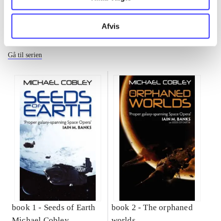
Afvis
Humanity's fire
Gå til serien
book 1 -
Seeds of Earth
book 2 -
The orphaned
Michael Cobley
worlds