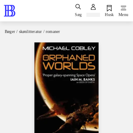
Søg
Log ind
Husk
Menu
Bøger / skønlitteratur / romaner