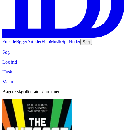
Forside
Bøger
Artikler
Film
Musik
Spil
Noder
Søg
Søg
Log ind
Husk
Menu
Bøger / skønlitteratur / romaner