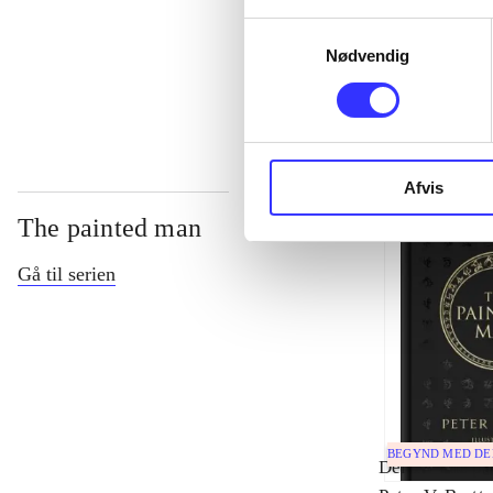
Samtykkevalg
Nødvendig
...
Afvis
The painted man
Gå til serien
BEGYND MED D
Del 1 -
The pa