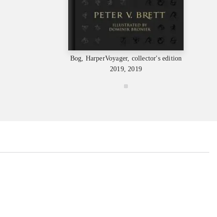
Bog, HarperVoyager, collector's edition
Bog, H
2019, 2019
...
...