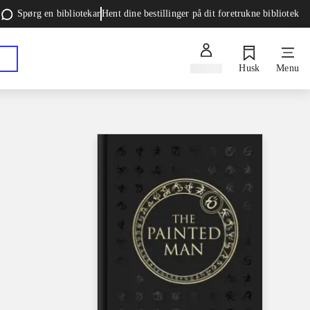
Spørg en bibliotekar
Hent dine bestillinger på dit foretrukne bibliotek
Log ind
Husk
Menu