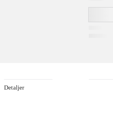
Detaljer
...
...
...