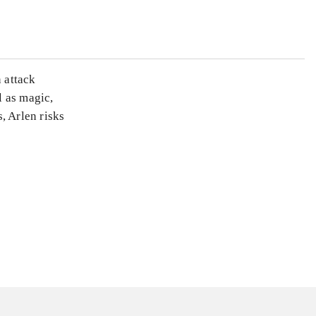
n attack
l as magic,
s, Arlen risks