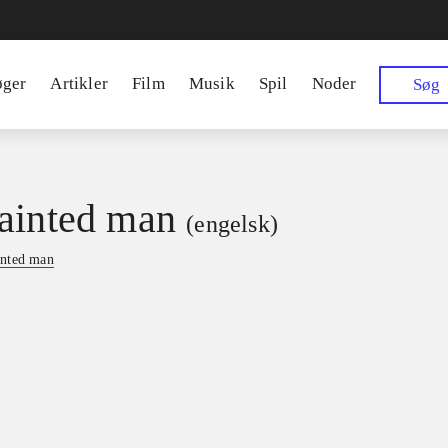
øger
Artikler
Film
Musik
Spil
Noder
Søg
ainted man
(engelsk)
inted man