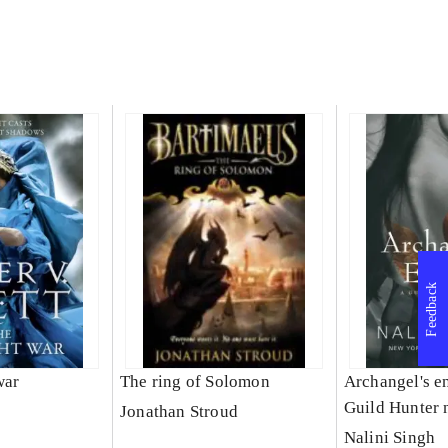
Feedback
war
The ring of Solomon
Archangel's e
Guild Hunter 
Jonathan Stroud
Nalini Singh