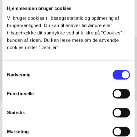
Artiklerne i
handler ofte om
Hjemmesiden bruger cookies
Vi bruger cookies til besøgsstatistik og optimering af
brugervenlighed. Du kan til enhver tid ændre eller
tilbagetrække dit samtykke ved at klikke på ”Cookies” i
bunden af siden. Du kan læse mere om de anvendte
cookies under ”Detaljer”.
Artikler med samme emner
Samtykkevalg
Fra
Nødvendig
Funktionelle
Statistik
Artikler
Marketing