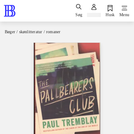
Søg
Log ind
Husk
Menu
Bøger / skønlitteratur / romaner