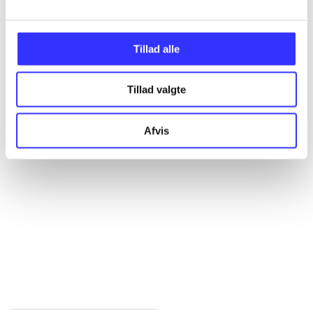
Alle registrerede artikler fordelt på udgivelser
...
Tillad alle
Tillad valgte
...
Afvis
...
...
...