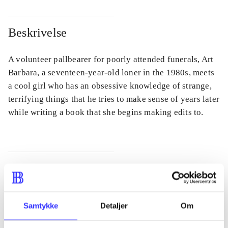
Beskrivelse
A volunteer pallbearer for poorly attended funerals, Art
Barbara, a seventeen-year-old loner in the 1980s, meets
a cool girl who has an obsessive knowledge of strange,
terrifying things that he tries to make sense of years later
while writing a book that she begins making edits to.
Tidsskrift
Artiklen er en del af
Samtykke
Detaljer
Om
lorem ipsum dolor sit amet ...
Tidsskrift