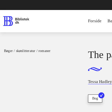
Forside
B
Bøger / skønlitteratur / romaner
The p
Tessa Hadley
Bog