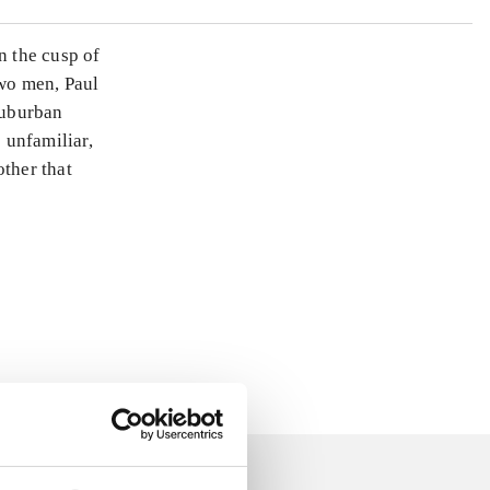
n the cusp of
two men, Paul
suburban
s unfamiliar,
other that