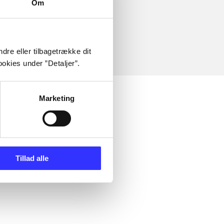
Om
dre eller tilbagetrække dit
okies under ”Detaljer”.
Marketing
Tillad alle