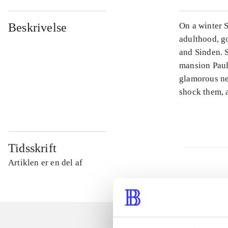
Beskrivelse
On a winter S
adulthood, go
and Sinden. S
mansion Paul 
glamorous new
shock them, a
Tidsskrift
Artiklen er en del af