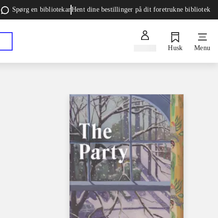
Spørg en bibliotekar
Hent dine bestillinger på dit foretrukne bibliotek
Log ind
Husk
Menu