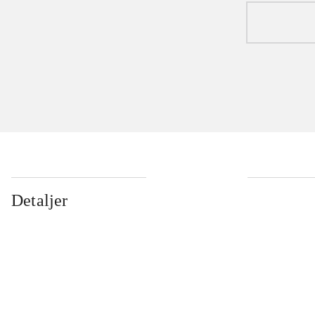
Detaljer
...
...
...
...