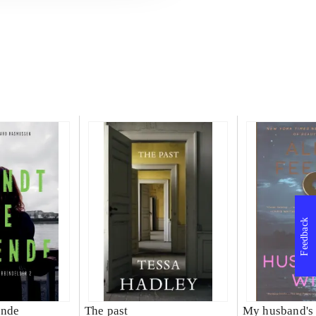
Feedback
ende
The past
My husband's 