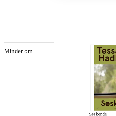
...
Minder om
Søskende