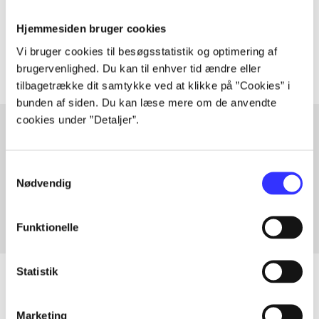
Tidsskrift
Hjemmesiden bruger cookies
Artiklerne i
handler ofte om
Vi bruger cookies til besøgsstatistik og optimering af
brugervenlighed. Du kan til enhver tid ændre eller
tilbagetrække dit samtykke ved at klikke på ”Cookies” i
bunden af siden. Du kan læse mere om de anvendte
cookies under ”Detaljer”.
Artikler med samme emner
Samtykkevalg
Fra
Nødvendig
Funktionelle
Statistik
Marketing