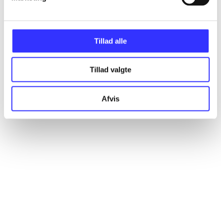
Artikler
Alle registrerede artikler fordelt på udgivelser
Tillad alle
...
Tillad valgte
...
Afvis
...
...
...