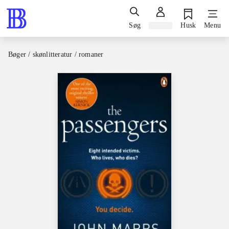
Søg
Log ind
Husk
Menu
Bøger / skønlitteratur / romaner