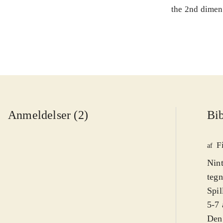
the 2nd dimen
Anmeldelser (2)
Bib
F
af
Nint
tegn
Spil
5-7 
Den 