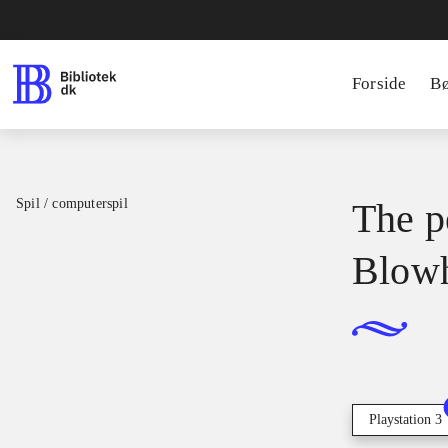
Forside
B
Spil / computerspil
The p
Blowh
Playstation 3