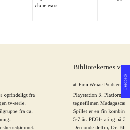
clone wars
Bibliotekernes vurd
Feedback
Finn Wraae Poulsen
af
 oprindeligt fra
Playstation 3. Platformspi
en tv-serie.
tegnefilmen Madagascar, m
ålgruppe fra ca.
Spillet er en fin kombinat
dning
.
5-7 år. PEGI-rating på 3. 
densherredømmet.
Den onde delfin, Dr. Blow