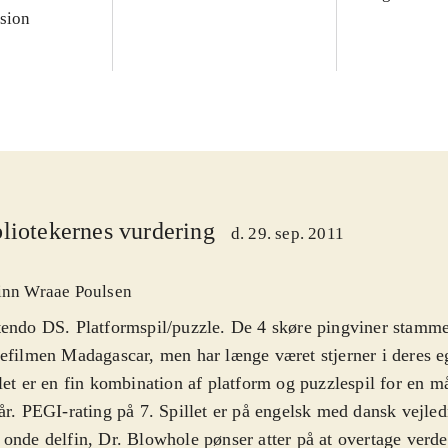
sion
liotekernes vurdering
d. 29. sep. 2011
inn Wraae Poulsen
endo DS. Platformspil/puzzle. De 4 skøre pingviner stammer
efilmen Madagascar, men har længe været stjerner i deres eg
let er en fin kombination af platform og puzzlespil for en m
år. PEGI-rating på 7. Spillet er på engelsk med dansk vejle
onde delfin, Dr. Blowhole pønser atter på at overtage ver