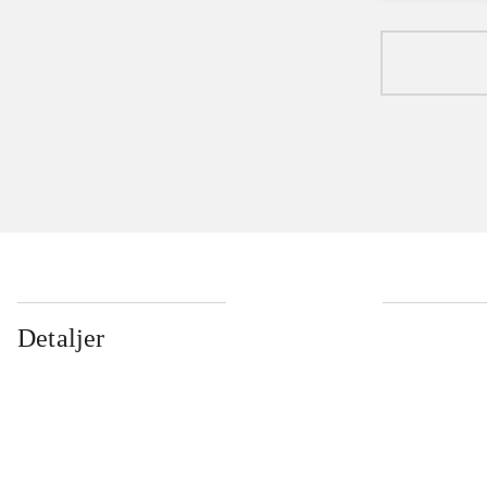
Detaljer
...
...
...
...