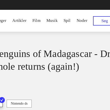
øger
Artikler
Film
Musik
Spil
Noder
Søg
enguins of Madagascar - Dr
ole returns (again!)
Nintendo ds