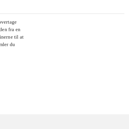
overtage
den fra en
nerne til at
amler du