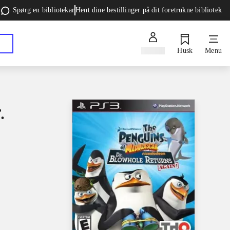
Spørg en bibliotekar
Hent dine bestillinger på dit foretrukne bibliotek
Log ind
Husk
Menu
.