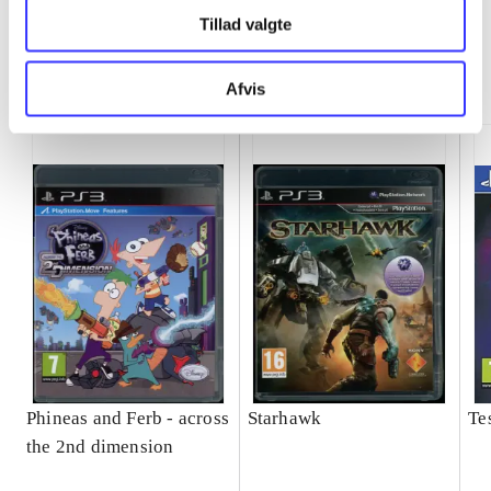
Tillad valgte
Minder om
Afvis
Phineas and Ferb - across
Starhawk
Te
the 2nd dimension