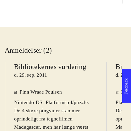
Anmeldelser (2)
Bibliotekernes vurdering
Bibli
d. 29. sep. 2011
d. 29. 
Feedback
Finn Wraae Poulsen
Finn
af
af
Nintendo DS. Platformspil/puzzle.
Playsta
De 4 skøre pingviner stammer
De 4 s
oprindeligt fra tegnefilmen
oprinde
Madagascar, men har længe været
Madaga