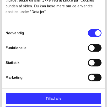
tilbagetrække dit samtykke ved at klikke på ”Cookies” i
Artikler
bunden af siden. Du kan læse mere om de anvendte
Alle registrerede artikler fordelt på udgivelser
cookies under ”Detaljer”.
...
Samtykkevalg
Nødvendig
...
Funktionelle
...
Statistik
...
Marketing
...
Tillad alle