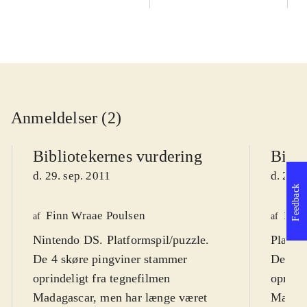
Anmeldelser (2)
Bibliotekernes vurdering
Bibli
d. 29. sep. 2011
d. 29. 
Feedback
Finn Wraae Poulsen
Finn
af
af
Nintendo DS. Platformspil/puzzle.
Playsta
De 4 skøre pingviner stammer
De 4 s
oprindeligt fra tegnefilmen
oprinde
Madagascar, men har længe været
Madaga