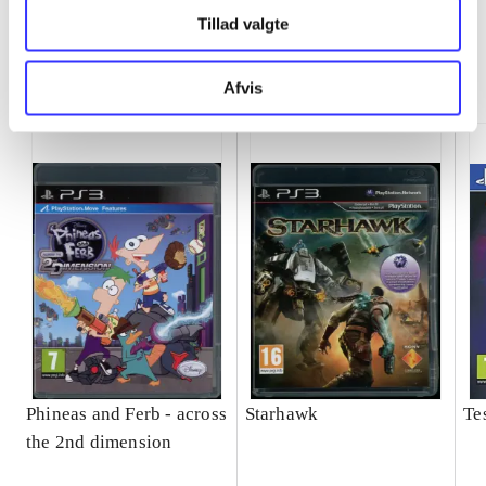
Tillad valgte
Minder om
Afvis
Phineas and Ferb - across
Starhawk
Te
the 2nd dimension