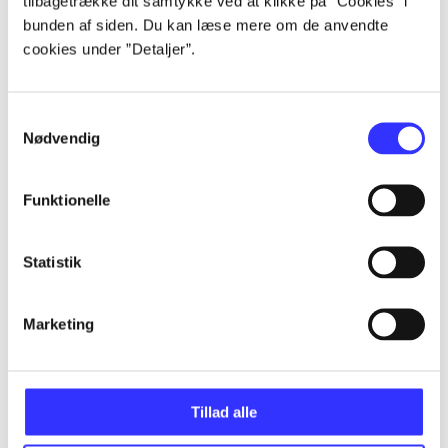
tilbagetrække dit samtykke ved at klikke på ”Cookies” i
Artikler
bunden af siden. Du kan læse mere om de anvendte
Alle registrerede artikler fordelt på udgivelser
cookies under ”Detaljer”.
...
Samtykkevalg
Nødvendig
...
Funktionelle
...
Statistik
...
Marketing
...
Tillad alle