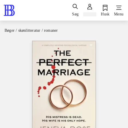
Søg
Log ind
Husk
Menu
Bøger / skønlitteratur / romaner