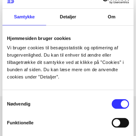
Samtykke
Detaljer
Om
Tidsskrift
Artiklen er en del af
Hjemmesiden bruger cookies
Vi bruger cookies til besøgsstatistik og optimering af
lorem ipsum dolor sit amet ...
brugervenlighed. Du kan til enhver tid ændre eller
Tidsskrift
tilbagetrække dit samtykke ved at klikke på ”Cookies” i
Artiklerne i
handler ofte om
bunden af siden. Du kan læse mere om de anvendte
cookies under ”Detaljer”.
Samtykkevalg
Nødvendig
Artikler med samme emner
Funktionelle
Fra