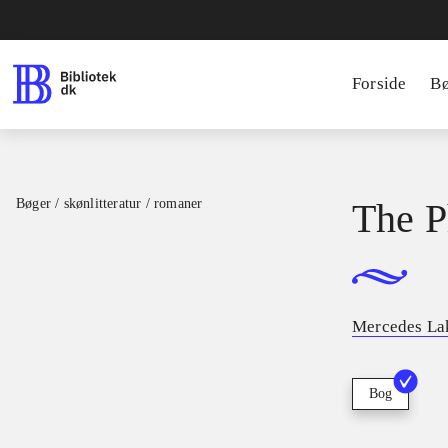
Forside
B
Bøger / skønlitteratur / romaner
The P
Mercedes La
Bog