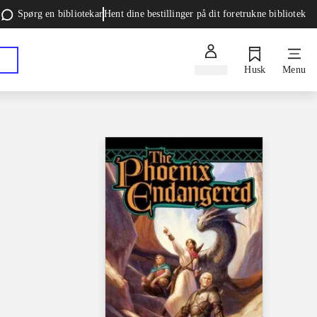
Spørg en bibliotekar
Hent dine bestillinger på dit foretrukne bibliotek
Log ind
Husk
Menu