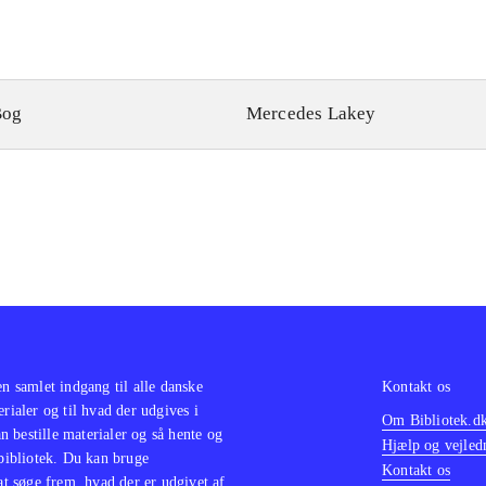
Bog
Mercedes Lakey
en samlet indgang til alle danske
Kontakt os
erialer og til hvad der udgives i
Om Bibliotek.d
 bestille materialer og så hente og
Hjælp og vejled
 bibliotek. Du kan bruge
Kontakt os
 at søge frem, hvad der er udgivet af