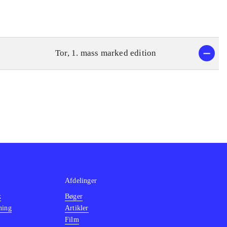
Tor, 1. mass marked edition
Afdelinger
k
Bøger
ning
Artikler
Film