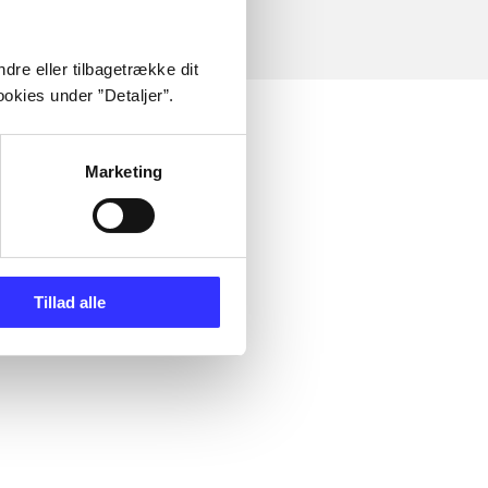
dre eller tilbagetrække dit
okies under ”Detaljer”.
Marketing
Tillad alle