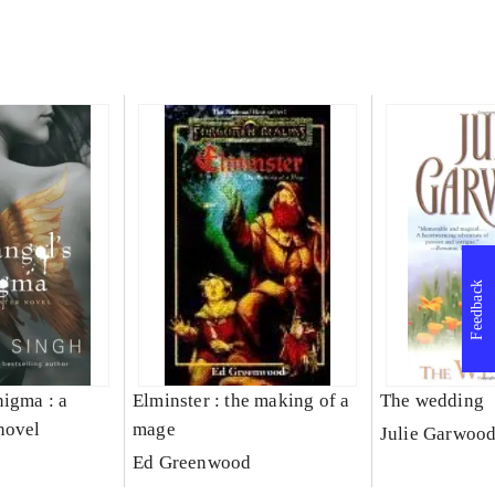
Feedback
nigma : a
Elminster : the making of a
The wedding
novel
mage
Julie Garwoo
Ed Greenwood