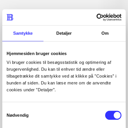
Artiklen er en del af
lorem ipsum dolor sit amet ...
Tidsskrift
Samtykke
Detaljer
Om
Artiklerne i
handler ofte om
Hjemmesiden bruger cookies
Vi bruger cookies til besøgsstatistik og optimering af
brugervenlighed. Du kan til enhver tid ændre eller
tilbagetrække dit samtykke ved at klikke på ”Cookies” i
Artikler med samme emner
bunden af siden. Du kan læse mere om de anvendte
cookies under ”Detaljer”.
Fra
Samtykkevalg
Nødvendig