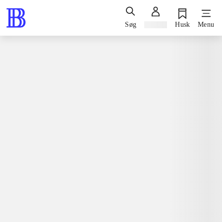
Søg
Log ind
Husk
Menu
Bøger / skønlitteratur / romaner