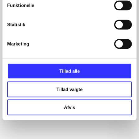
Funktionelle
Artikler
Statistik
Alle registrerede artikler fordelt på udgivelser
Marketing
...
...
...
...
Tillad alle
...
Tillad valgte
Minder om
Afvis