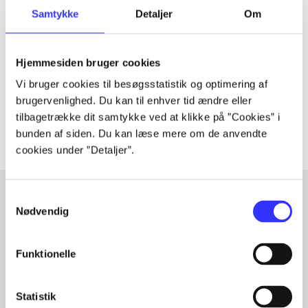
Tidsskrift
Samtykke
Detaljer
Om
Artiklen er en del af
Hjemmesiden bruger cookies
lorem ipsum dolor sit amet ...
Tidsskrift
Vi bruger cookies til besøgsstatistik og optimering af
brugervenlighed. Du kan til enhver tid ændre eller
Artiklerne i
handler ofte om
tilbagetrække dit samtykke ved at klikke på ”Cookies” i
bunden af siden. Du kan læse mere om de anvendte
cookies under ”Detaljer”.
Samtykkevalg
Nødvendig
Artikler med samme emner
Fra
Funktionelle
Statistik