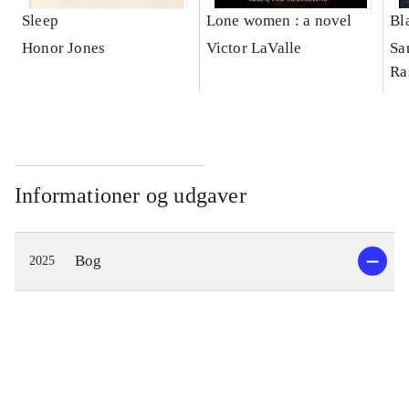
Sleep
Lone women : a novel
Bl
Honor Jones
Victor LaValle
Sa
Ra
Informationer og udgaver
Bog
2025