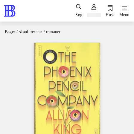
Søg
Log ind
Husk
Menu
Bøger / skønlitteratur / romaner